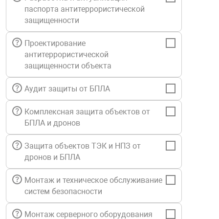
паспорта антитеррористической
Средства инди
Табло взрыво
металлоконструкции
защищенности
Стволы пожар
Термошкафы в
Проектирование
вные решения
антитеррористической
защищенности объекта
Узлы стыковоч
нная безопасность
Аудит защиты от БПЛА
Установки рас
Комплексная защита объектов от
БПЛА и дронов
Шкафы пожарн
Защита объектов ТЭК и НПЗ от
дронов и БПЛА
Щиты пожарны
ные установки
Монтаж и техническое обслуживание
систем безопасности
ное оборудование
Монтаж серверного оборудования