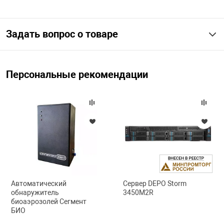
арная безопасность
Задать вопрос о товаре
ищенное оборудование
Персональные рекомендации
питания
повещения
Автоматический
Сервер DEPO Storm
обнаружитель
3450M2R
биоаэрозолей Сегмент
БИО