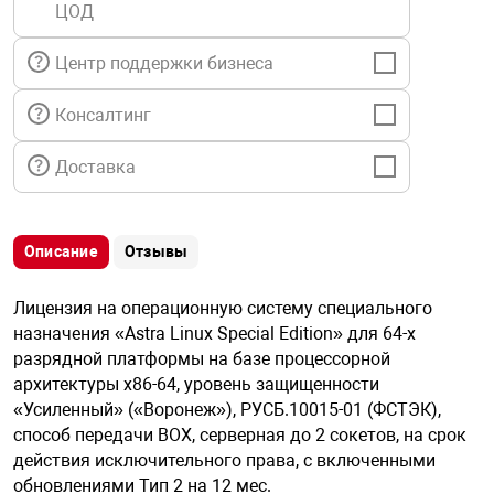
ЦОД
я техника
Центр поддержки бизнеса
ые автомобили
Консалтинг
защиты информации
Доставка
Описание
Отзывы
нная техника
Лицензия на операционную систему специального
назначения «Astra Linux Special Edition» для 64-х
е средства охраны
разрядной платформы на базе процессорной
архитектуры х86-64, уровень защищенности
«Усиленный» («Воронеж»), РУСБ.10015-01 (ФСТЭК),
ые ключи
способ передачи BOX, серверная до 2 сокетов, на срок
действия исключительного права, с включенными
обновлениями Тип 2 на 12 мес.
жарные сигнализации