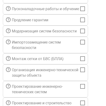
нтроля управления
Пусконаладочные работы и обучение
Продление гарантии
ниторинга и аналитики
ии объектов
Модернизация систем безопасности
сти
Импортозамещение систем
безопасности
раны периметра
Монтаж сетки от БВС (БПЛА)
ектропитания
Организация инженерно-технической
защиты объекта
оборудование
Проектирование инженерно-
технических систем
 и экипировка
Проектирование и строительство