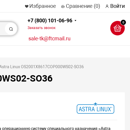
Избранное
Сравнение
(0)
Войти
+7 (800) 101-06-96
0
Заказать звонок
Поиск
sale-tk@ftcmail.ru
 Astra Linux OS2001X8617COP000WS02-SO36
00WS02-SO36
а операционную систему специального назначения «Astra