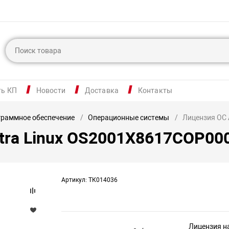
ть КП
Новости
Доставка
Контакты
раммное обеспечение
Операционные системы
Лицензия ОС
tra Linux OS2001X8617COP0
Артикул: ТК014036
Лицензия н