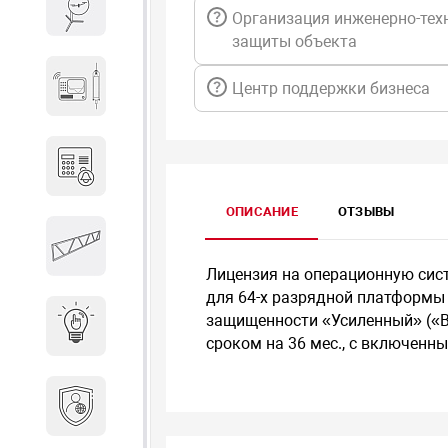
Весы и весовое оборудование
Организация инженерно-тех
защиты объекта
Гидроакустическое
Центр поддержки бизнеса
оборудование
Домофоны
ОПИСАНИЕ
ОТЗЫВЫ
Защитные
металлоконструкции
Лицензия на операционную систе
для 64-х разрядной платформы 
защищенности «Усиленный» («Во
Интерактивные решения
сроком на 36 мес., с включенн
Информационная
безопасность