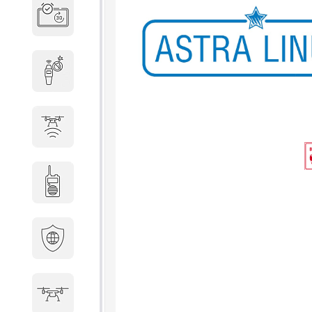
Система бронирования
переговорных
Досмотровое оборудование
Защита от БПЛА
Радиостанции
Кибербезопасность
БПА