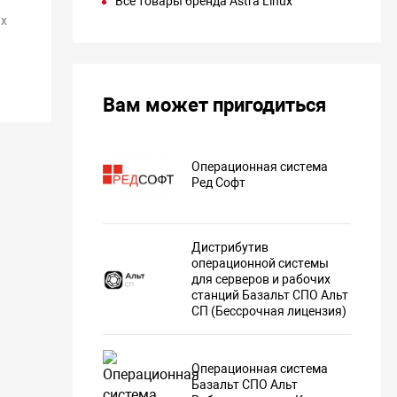
Все товары бренда Astra Linux
х
Вам может пригодиться
Операционная система
Ред Софт
Дистрибутив
операционной системы
для серверов и рабочих
станций Базальт СПО Альт
СП (Бессрочная лицензия)
Операционная система
Базальт СПО Альт