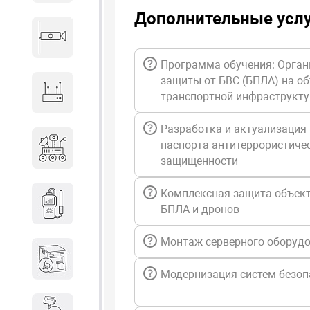
Дополнительные усл
Видеонаблюдение
Программа обучения: Орган
защиты от БВС (БПЛА) на о
Сетевое оборудование
транспортной инфраструкт
Разработка и актуализация
Антитеррористическое
паспорта антитеррористиче
оборудование
защищенности
Комплексная защита объект
Дозиметрическое
БПЛА и дронов
оборудование
Монтаж серверного оборуд
Атомно-эмиссионные
спектрометры
Модернизация систем безоп