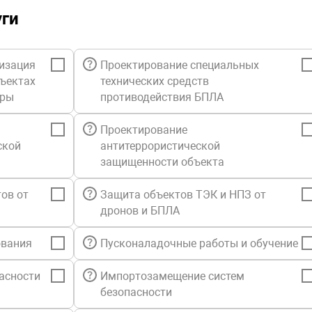
уги
изация
Проектирование специальных
бъектах
технических средств
уры
противодействия БПЛА
Проектирование
ской
антитеррористической
защищенности объекта
ов от
Защита объектов ТЭК и НПЗ от
дронов и БПЛА
ования
Пусконаладочные работы и обучение
асности
Импортозамещение систем
безопасности