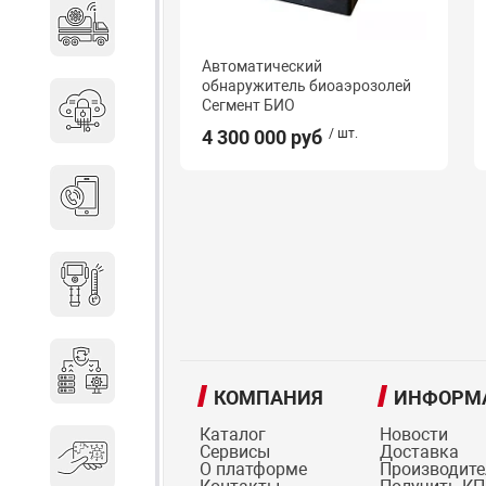
Специальные автомобили
Автоматический
обнаружитель биоаэрозолей
Сегмент БИО
Средства защиты информации
4 300 000 руб
/ шт.
Телефония
Тепловизионная техника
Технические средства охраны
КОМПАНИЯ
ИНФОРМ
Каталог
Новости
Сервисы
Доставка
Электронные ключи
О платформе
Производит