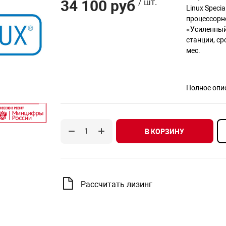
34 100 руб
/ шт.
Linux Speci
процессорн
«Усиленный
станции, ср
мес.
Полное опи
В КОРЗИНУ
Рассчитать лизинг