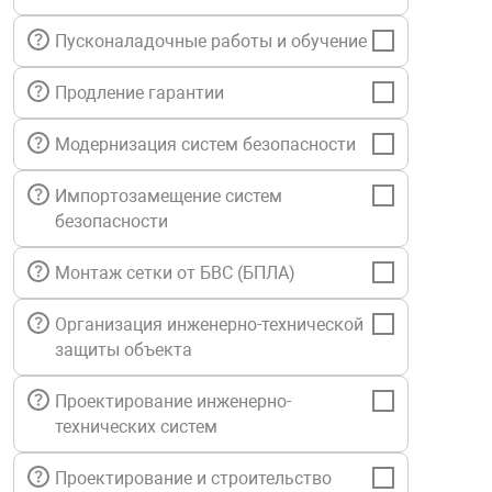
нтроля управления
Пусконаладочные работы и обучение
Продление гарантии
ниторинга и аналитики
ии объектов
Модернизация систем безопасности
сти
Импортозамещение систем
безопасности
раны периметра
Монтаж сетки от БВС (БПЛА)
ектропитания
Организация инженерно-технической
защиты объекта
оборудование
Проектирование инженерно-
технических систем
 и экипировка
Проектирование и строительство