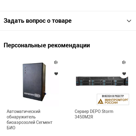
арная безопасность
Задать вопрос о товаре
ищенное оборудование
Персональные рекомендации
питания
повещения
Автоматический
Сервер DEPO Storm
обнаружитель
3450M2R
биоаэрозолей Сегмент
БИО