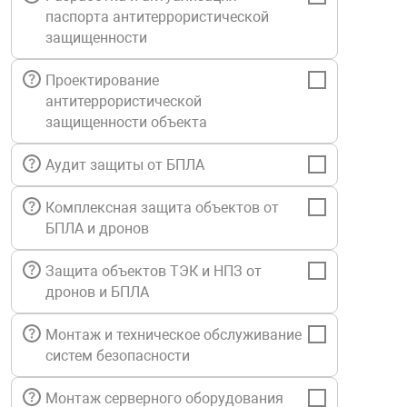
паспорта антитеррористической
Средства инди
Табло взрыво
металлоконструкции
защищенности
Стволы пожар
Термошкафы в
Проектирование
вные решения
антитеррористической
защищенности объекта
Узлы стыковоч
нная безопасность
Аудит защиты от БПЛА
Установки рас
Комплексная защита объектов от
БПЛА и дронов
Шкафы пожарн
Защита объектов ТЭК и НПЗ от
дронов и БПЛА
Щиты пожарны
ные установки
Монтаж и техническое обслуживание
систем безопасности
ное оборудование
Монтаж серверного оборудования