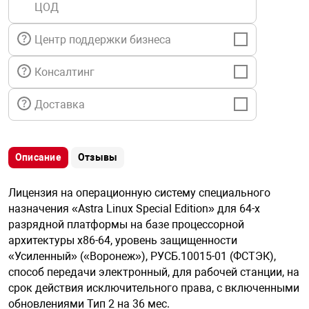
ЦОД
я техника
Центр поддержки бизнеса
ые автомобили
Консалтинг
защиты информации
Доставка
Описание
Отзывы
нная техника
Лицензия на операционную систему специального
назначения «Astra Linux Special Edition» для 64-х
е средства охраны
разрядной платформы на базе процессорной
архитектуры х86-64, уровень защищенности
«Усиленный» («Воронеж»), РУСБ.10015-01 (ФСТЭК),
ые ключи
способ передачи электронный, для рабочей станции, на
срок действия исключительного права, с включенными
обновлениями Тип 2 на 36 мес.
жарные сигнализации