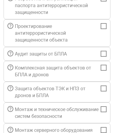
паспорта антитеррористической
Средства инди
Табло взрыво
металлоконструкции
защищенности
Стволы пожар
Термошкафы в
Проектирование
вные решения
антитеррористической
защищенности объекта
Узлы стыковоч
нная безопасность
Аудит защиты от БПЛА
Установки рас
Комплексная защита объектов от
БПЛА и дронов
Шкафы пожарн
Защита объектов ТЭК и НПЗ от
дронов и БПЛА
Щиты пожарны
ные установки
Монтаж и техническое обслуживание
систем безопасности
ное оборудование
Монтаж серверного оборудования