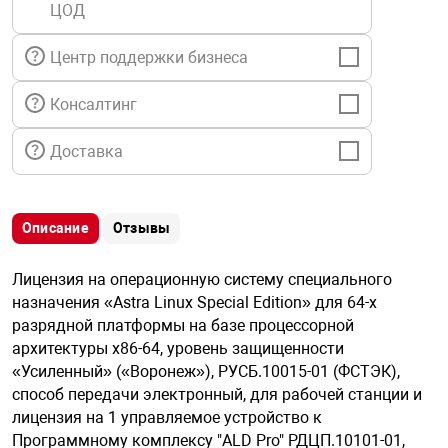
ЦОД
я техника
Центр поддержки бизнеса
ые автомобили
Консалтинг
защиты информации
Доставка
Описание
Отзывы
нная техника
Лицензия на операционную систему специального
назначения «Astra Linux Special Edition» для 64-х
е средства охраны
разрядной платформы на базе процессорной
архитектуры х86-64, уровень защищенности
«Усиленный» («Воронеж»), РУСБ.10015-01 (ФСТЭК),
ые ключи
способ передачи электронный, для рабочей станции и
лицензия на 1 управляемое устройство к
Программному комплексу "ALD Pro" РДЦП.10101-01,
жарные сигнализации