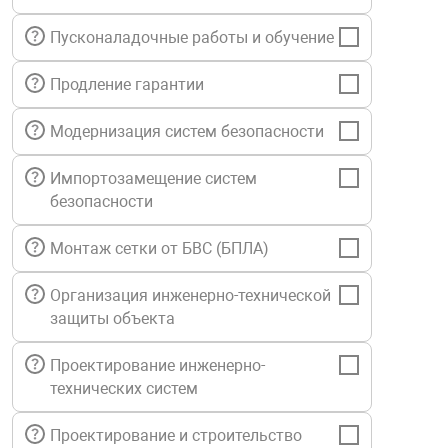
нтроля управления
Пусконаладочные работы и обучение
Продление гарантии
ниторинга и аналитики
ии объектов
Модернизация систем безопасности
сти
Импортозамещение систем
безопасности
раны периметра
Монтаж сетки от БВС (БПЛА)
ектропитания
Организация инженерно-технической
защиты объекта
оборудование
Проектирование инженерно-
технических систем
 и экипировка
Проектирование и строительство