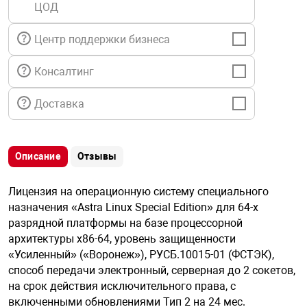
ЦОД
я техника
Центр поддержки бизнеса
ые автомобили
Консалтинг
защиты информации
Доставка
Описание
Отзывы
нная техника
Лицензия на операционную систему специального
назначения «Astra Linux Special Edition» для 64-х
е средства охраны
разрядной платформы на базе процессорной
архитектуры х86-64, уровень защищенности
«Усиленный» («Воронеж»), РУСБ.10015-01 (ФСТЭК),
ые ключи
способ передачи электронный, серверная до 2 сокетов,
на срок действия исключительного права, с
включенными обновлениями Тип 2 на 24 мес.
жарные сигнализации