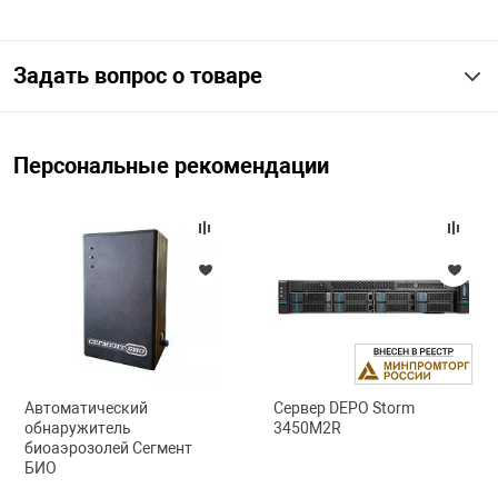
арная безопасность
Задать вопрос о товаре
ищенное оборудование
Персональные рекомендации
питания
повещения
Автоматический
Сервер DEPO Storm
обнаружитель
3450M2R
биоаэрозолей Сегмент
БИО