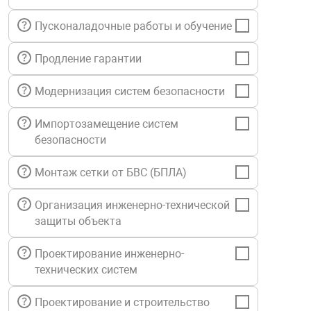
нтроля управления
Пусконаладочные работы и обучение
Продление гарантии
ниторинга и аналитики
ии объектов
Модернизация систем безопасности
сти
Импортозамещение систем
безопасности
раны периметра
Монтаж сетки от БВС (БПЛА)
ектропитания
Организация инженерно-технической
защиты объекта
оборудование
Проектирование инженерно-
технических систем
 и экипировка
Проектирование и строительство