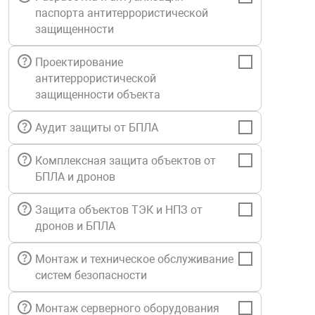
паспорта антитеррористической
Средства инди
Табло взрыво
металлоконструкции
защищенности
Стволы пожар
Термошкафы в
Проектирование
вные решения
антитеррористической
защищенности объекта
Узлы стыковоч
нная безопасность
Аудит защиты от БПЛА
Установки рас
Комплексная защита объектов от
БПЛА и дронов
Шкафы пожарн
Защита объектов ТЭК и НПЗ от
дронов и БПЛА
Щиты пожарны
ные установки
Монтаж и техническое обслуживание
систем безопасности
ное оборудование
Монтаж серверного оборудования