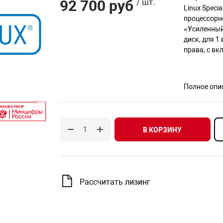
92 700 руб
/ шт.
Linux Speci
процессорн
«Усиленный
диск, для 1
права, с вк
Полное опи
В КОРЗИНУ
Рассчитать лизинг