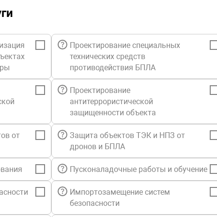
уги
изация
Проектирование специальных
бъектах
технических средств
уры
противодействия БПЛА
Проектирование
ской
антитеррористической
защищенности объекта
ов от
Защита объектов ТЭК и НПЗ от
дронов и БПЛА
ования
Пусконаладочные работы и обучение
асности
Импортозамещение систем
безопасности