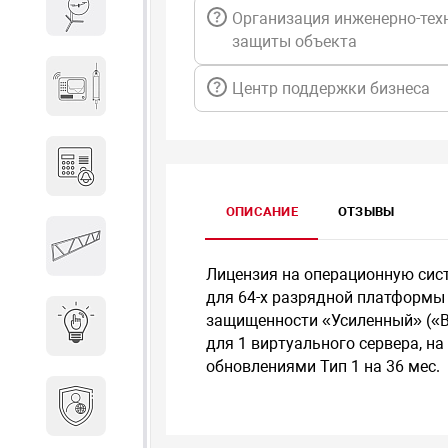
Весы и весовое оборудование
Организация инженерно-тех
защиты объекта
Гидроакустическое
Центр поддержки бизнеса
оборудование
Домофоны
ОПИСАНИЕ
ОТЗЫВЫ
Защитные
металлоконструкции
Лицензия на операционную систе
для 64-х разрядной платформы 
защищенности «Усиленный» («Во
Интерактивные решения
для 1 виртуального сервера, н
обновлениями Тип 1 на 36 мес.
Информационная
безопасность