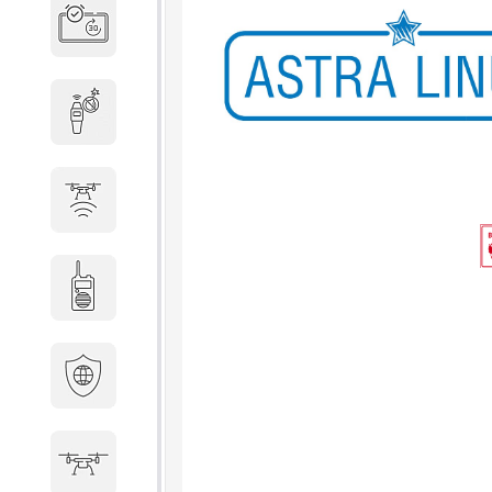
Система бронирования
переговорных
Досмотровое оборудование
Защита от БПЛА
Радиостанции
Кибербезопасность
БПА