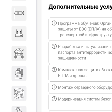
Дополнительные усл
Видеонаблюдение
Программа обучения: Орган
защиты от БВС (БПЛА) на о
Сетевое оборудование
транспортной инфраструкт
Разработка и актуализация
Антитеррористическое
паспорта антитеррористиче
оборудование
защищенности
Комплексная защита объект
Дозиметрическое
БПЛА и дронов
оборудование
Монтаж серверного оборуд
Атомно-эмиссионные
спектрометры
Модернизация систем безоп