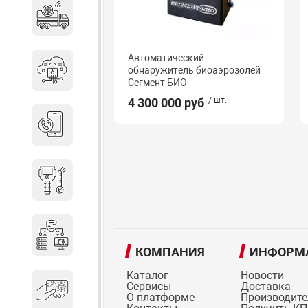
Специальные автомобили
Автоматический
Средства защиты информации
обнаружитель биоаэрозолей
Сегмент БИО
4 300 000 руб
/ шт.
Телефония
Тепловизионная техника
Технические средства охраны
КОМПАНИЯ
ИНФОРМ
Каталог
Новости
Сервисы
Доставка
Электронные ключи
О платформе
Производит