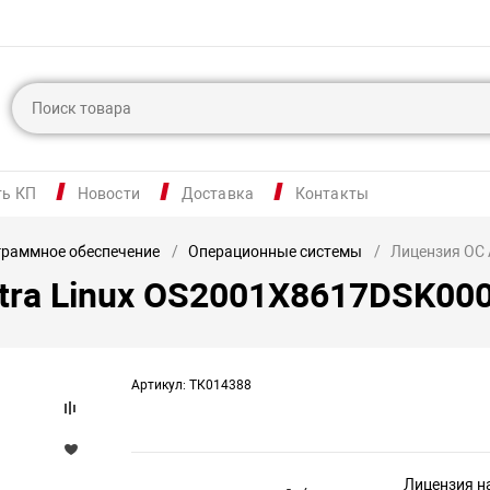
ть КП
Новости
Доставка
Контакты
раммное обеспечение
Операционные системы
Лицензия ОС 
tra Linux OS2001X8617DSK00
Артикул: ТК014388
Лицензия н