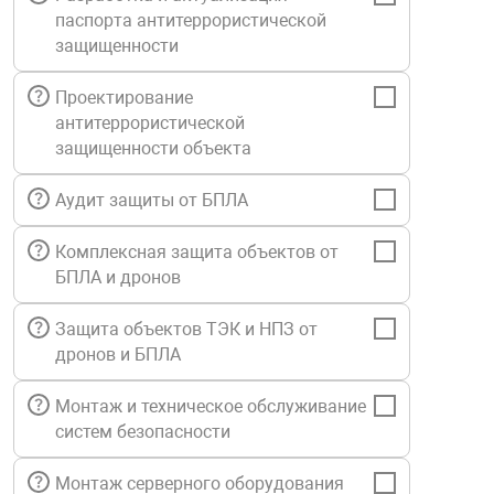
паспорта антитеррористической
Средства инди
Табло взрыво
металлоконструкции
защищенности
Стволы пожар
Термошкафы в
Проектирование
вные решения
антитеррористической
защищенности объекта
Узлы стыковоч
нная безопасность
Аудит защиты от БПЛА
Установки рас
Комплексная защита объектов от
БПЛА и дронов
Шкафы пожарн
Защита объектов ТЭК и НПЗ от
дронов и БПЛА
Щиты пожарны
ные установки
Монтаж и техническое обслуживание
систем безопасности
ное оборудование
Монтаж серверного оборудования