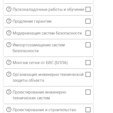
нтроля управления
Пусконаладочные работы и обучение
Продление гарантии
ниторинга и аналитики
ии объектов
Модернизация систем безопасности
сти
Импортозамещение систем
безопасности
раны периметра
Монтаж сетки от БВС (БПЛА)
ектропитания
Организация инженерно-технической
защиты объекта
оборудование
Проектирование инженерно-
технических систем
 и экипировка
Проектирование и строительство