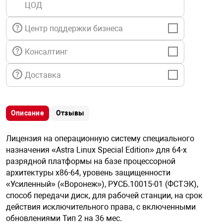
ЦОД
я техника
Центр поддержки бизнеса
ые автомобили
Консалтинг
защиты информации
Доставка
Описание
Отзывы
нная техника
Лицензия на операционную систему специального
назначения «Astra Linux Special Edition» для 64-х
е средства охраны
разрядной платформы на базе процессорной
архитектуры х86-64, уровень защищенности
«Усиленный» («Воронеж»), РУСБ.10015-01 (ФСТЭК),
ые ключи
способ передачи диск, для рабочей станции, на срок
действия исключительного права, с включенными
обновлениями Тип 2 на 36 мес.
жарные сигнализации