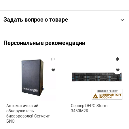
арная безопасность
Задать вопрос о товаре
ищенное оборудование
Персональные рекомендации
питания
повещения
Автоматический
Сервер DEPO Storm
обнаружитель
3450M2R
биоаэрозолей Сегмент
БИО