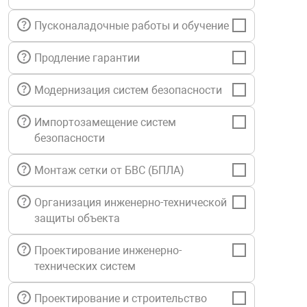
нтроля управления
Пусконаладочные работы и обучение
Продление гарантии
ниторинга и аналитики
ии объектов
Модернизация систем безопасности
сти
Импортозамещение систем
безопасности
раны периметра
Монтаж сетки от БВС (БПЛА)
ектропитания
Организация инженерно-технической
защиты объекта
оборудование
Проектирование инженерно-
технических систем
 и экипировка
Проектирование и строительство