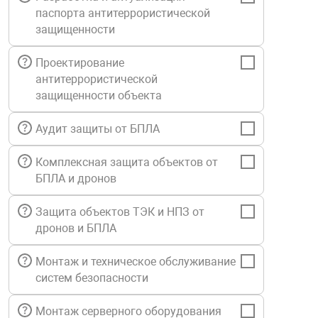
паспорта антитеррористической
Средства инди
Табло взрыво
металлоконструкции
защищенности
Стволы пожар
Термошкафы в
Проектирование
вные решения
антитеррористической
защищенности объекта
Узлы стыковоч
нная безопасность
Аудит защиты от БПЛА
Установки рас
Комплексная защита объектов от
БПЛА и дронов
Шкафы пожарн
Защита объектов ТЭК и НПЗ от
дронов и БПЛА
Щиты пожарны
ные установки
Монтаж и техническое обслуживание
систем безопасности
ное оборудование
Монтаж серверного оборудования