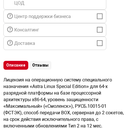
ЦОД
я техника
Центр поддержки бизнеса
ые автомобили
Консалтинг
защиты информации
Доставка
Описание
Отзывы
нная техника
Лицензия на операционную систему специального
назначения «Astra Linux Special Edition» для 64-х
е средства охраны
разрядной платформы на базе процессорной
архитектуры х86-64, уровень защищенности
«Максимальный» («Смоленск»), РУСБ.10015-01
ые ключи
(ФСТЭК), способ передачи BOX, серверная до 2 сокетов,
на срок действия исключительного права, с
включенными обновлениями Тип 2 на 12 мес.
жарные сигнализации