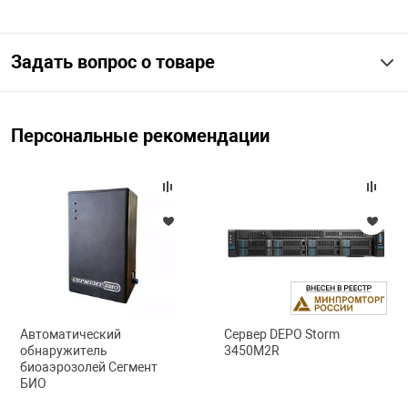
арная безопасность
Задать вопрос о товаре
ищенное оборудование
Персональные рекомендации
питания
повещения
Автоматический
Сервер DEPO Storm
обнаружитель
3450M2R
биоаэрозолей Сегмент
БИО