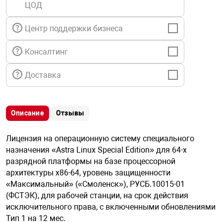
ЦОД
я техника
Центр поддержки бизнеса
ые автомобили
Консалтинг
защиты информации
Доставка
Описание
Отзывы
нная техника
Лицензия на операционную систему специального
назначения «Astra Linux Special Edition» для 64-х
е средства охраны
разрядной платформы на базе процессорной
архитектуры х86-64, уровень защищенности
«Максимальный» («Смоленск»), РУСБ.10015-01
ые ключи
(ФСТЭК), для рабочей станции, на срок действия
исключительного права, с включенными обновлениями
Тип 1 на 12 мес.
жарные сигнализации