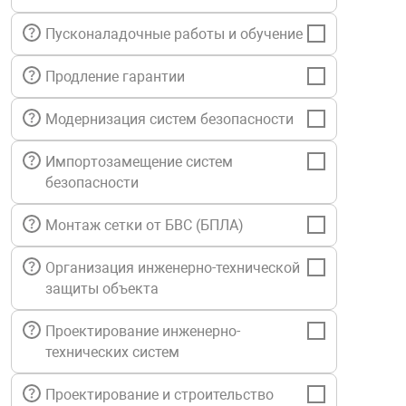
нтроля управления
Пусконаладочные работы и обучение
Продление гарантии
ниторинга и аналитики
ии объектов
Модернизация систем безопасности
сти
Импортозамещение систем
безопасности
раны периметра
Монтаж сетки от БВС (БПЛА)
ектропитания
Организация инженерно-технической
защиты объекта
оборудование
Проектирование инженерно-
технических систем
 и экипировка
Проектирование и строительство