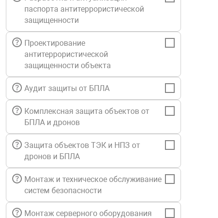
паспорта антитеррористической
Средства инди
Табло взрыво
металлоконструкции
защищенности
Стволы пожар
Термошкафы в
Проектирование
вные решения
антитеррористической
защищенности объекта
Узлы стыковоч
нная безопасность
Аудит защиты от БПЛА
Установки рас
Комплексная защита объектов от
БПЛА и дронов
Шкафы пожарн
Защита объектов ТЭК и НПЗ от
дронов и БПЛА
Щиты пожарны
ные установки
Монтаж и техническое обслуживание
систем безопасности
ное оборудование
Монтаж серверного оборудования