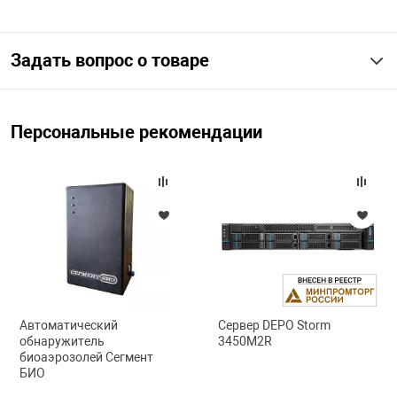
арная безопасность
Задать вопрос о товаре
ищенное оборудование
Персональные рекомендации
питания
повещения
Автоматический
Сервер DEPO Storm
обнаружитель
3450M2R
биоаэрозолей Сегмент
БИО