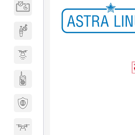
Система бронирования
переговорных
Досмотровое оборудование
Защита от БПЛА
Радиостанции
Кибербезопасность
БПА