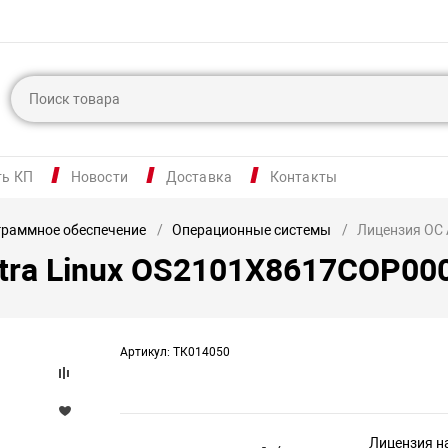
ть КП
Новости
Доставка
Контакты
раммное обеспечение
Операционные системы
Лицензия ОС
tra Linux OS2101X8617COP0
Артикул: ТК014050
Лицензия н