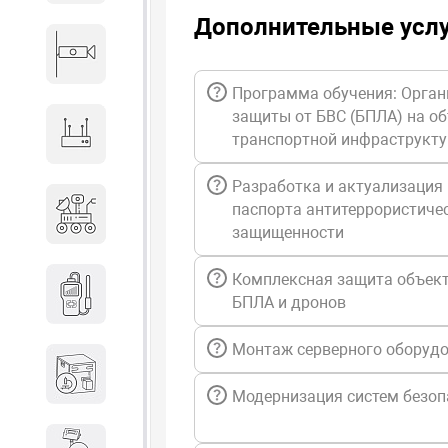
Дополнительные усл
Видеонаблюдение
Программа обучения: Орган
защиты от БВС (БПЛА) на о
Сетевое оборудование
транспортной инфраструкт
Разработка и актуализация
Антитеррористическое
паспорта антитеррористиче
оборудование
защищенности
Комплексная защита объект
Дозиметрическое
БПЛА и дронов
оборудование
Монтаж серверного оборуд
Атомно-эмиссионные
спектрометры
Модернизация систем безоп