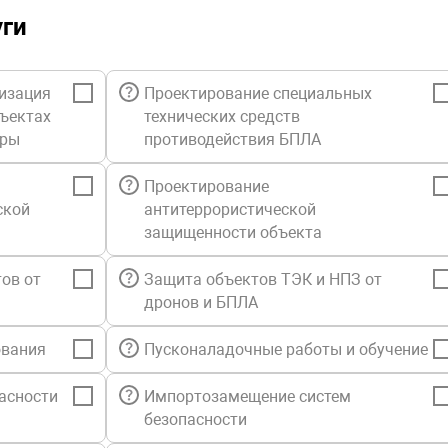
уги
изация
Проектирование специальных
бъектах
технических средств
уры
противодействия БПЛА
Проектирование
ской
антитеррористической
защищенности объекта
ов от
Защита объектов ТЭК и НПЗ от
дронов и БПЛА
ования
Пусконаладочные работы и обучение
асности
Импортозамещение систем
безопасности