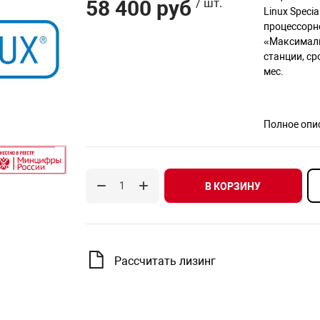
58 400 руб
/ шт.
Linux Speci
процессорн
«Максималь
станции, ср
мес.
Полное опи
В КОРЗИНУ
Рассчитать лизинг