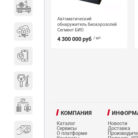
Специальные автомобили
Автоматический
обнаружитель биоаэрозолей
Сегмент БИО
Средства защиты информации
4 300 000 руб
/ шт.
Телефония
Тепловизионная техника
Технические средства охраны
КОМПАНИЯ
ИНФОРМ
Каталог
Новости
Сервисы
Доставка
Электронные ключи
О платформе
Производит