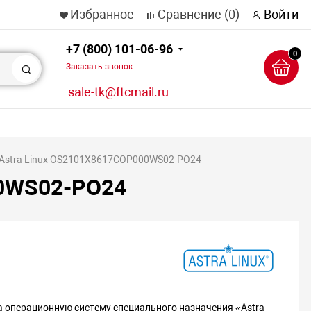
Избранное
Сравнение
(0)
Войти
+7 (800) 101-06-96
0
Заказать звонок
Поиск
sale-tk@ftcmail.ru
 Astra Linux OS2101X8617COP000WS02-PO24
00WS02-PO24
а операционную систему специального назначения «Astra