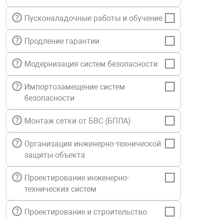
нтроля управления
Пусконаладочные работы и обучение
Продление гарантии
ниторинга и аналитики
ии объектов
Модернизация систем безопасности
сти
Импортозамещение систем
безопасности
раны периметра
Монтаж сетки от БВС (БПЛА)
ектропитания
Организация инженерно-технической
защиты объекта
оборудование
Проектирование инженерно-
технических систем
 и экипировка
Проектирование и строительство