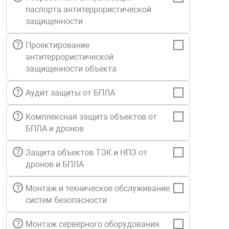
паспорта антитеррористической
Средства инди
Табло взрыво
металлоконструкции
защищенности
Стволы пожар
Термошкафы в
Проектирование
вные решения
антитеррористической
защищенности объекта
Узлы стыковоч
нная безопасность
Аудит защиты от БПЛА
Установки рас
Комплексная защита объектов от
БПЛА и дронов
Шкафы пожарн
Защита объектов ТЭК и НПЗ от
дронов и БПЛА
Щиты пожарны
ные установки
Монтаж и техническое обслуживание
систем безопасности
ное оборудование
Монтаж серверного оборудования