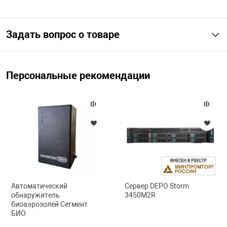
арная безопасность
Задать вопрос о товаре
ищенное оборудование
Персональные рекомендации
питания
повещения
Автоматический
Сервер DEPO Storm
обнаружитель
3450M2R
биоаэрозолей Сегмент
БИО