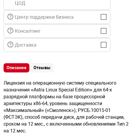
ЦОД
я техника
Центр поддержки бизнеса
ые автомобили
Консалтинг
защиты информации
Доставка
Описание
Отзывы
нная техника
Лицензия на операционную систему специального
назначения «Astra Linux Special Edition» для 64-х
е средства охраны
разрядной платформы на базе процессорной
архитектуры х86-64, уровень защищенности
«Максимальный» («Смоленск»), РУСБ.10015-01
ые ключи
(ФСТЭК), способ передачи диск, для рабочей станции,
сроком на 12 мес., с включенными обновлениями Тип 2
на 12 мес.
жарные сигнализации