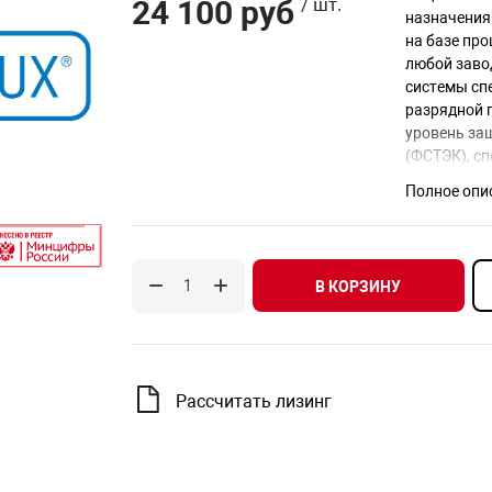
24 100 руб
/ шт.
назначения 
на базе про
любой заво
системы спе
разрядной 
уровень за
(ФСТЭК), сп
исключител
Полное опи
В КОРЗИНУ
Рассчитать лизинг