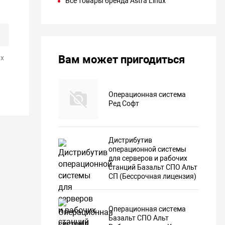
Все товары бренда Astra Linux
Вам может пригодиться
х
Операционная система
Ред Софт
Дистрибутив
операционной системы
для серверов и рабочих
станций Базальт СПО Альт
СП (Бессрочная лицензия)
Операционная система
Базальт СПО Альт