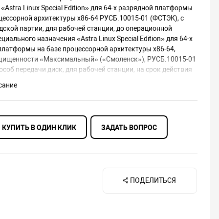
«Astra Linux Special Edition» для 64-х разрядной платформы
цессорной архитектуры x86-64 РУСБ.10015-01 (ФСТЭК), с
дской партии, для рабочей станции, до операционной
циального назначения «Astra Linux Special Edition» для 64-х
платформы на базе процессорной архитектуры х86-64,
щищенности «Максимальный» («Смоленск»), РУСБ.10015-01
особ передачи диск, для рабочей станции, на срок действия
ьного права, с включенными обновлениями Тип 2 на 12 мес.
сание
КУПИТЬ В ОДИН КЛИК
ЗАДАТЬ ВОПРОС
ПОДЕЛИТЬСЯ