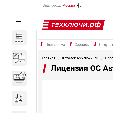
Ваш город:
Москва
En
Каталог
Серверное оборудование
Платформа
Сервисы
Получи
Компьютеры и ноутбуки
Главная
Каталог Техключи.РФ
Прог
Лицензия ОС A
Комплектующие для
вычислительного
оборудования
Программное обеспечение