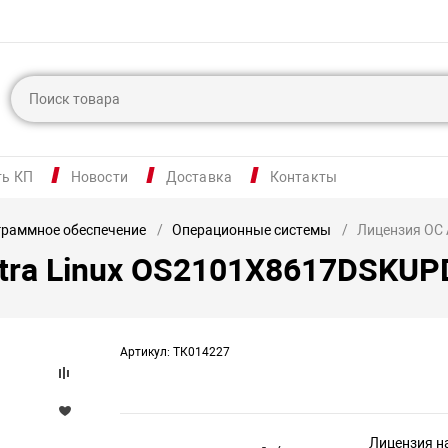
ть КП
Новости
Доставка
Контакты
раммное обеспечение
Операционные системы
Лицензия ОС
stra Linux OS2101X8617DSKU
Артикул: ТК014227
Лицензия н