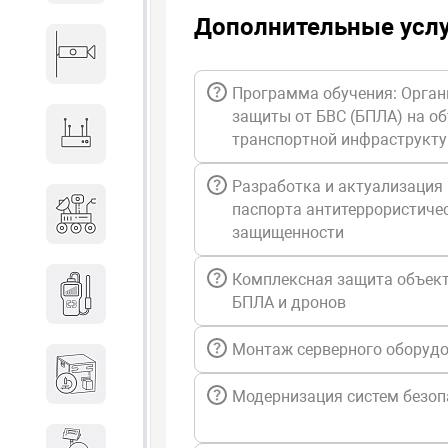
Дополнительные усл
Видеонаблюдение
Программа обучения: Орган
защиты от БВС (БПЛА) на о
Сетевое оборудование
транспортной инфраструкт
Разработка и актуализация
Антитеррористическое
паспорта антитеррористиче
оборудование
защищенности
Комплексная защита объект
Дозиметрическое
БПЛА и дронов
оборудование
Монтаж серверного оборуд
Атомно-эмиссионные
спектрометры
Модернизация систем безоп