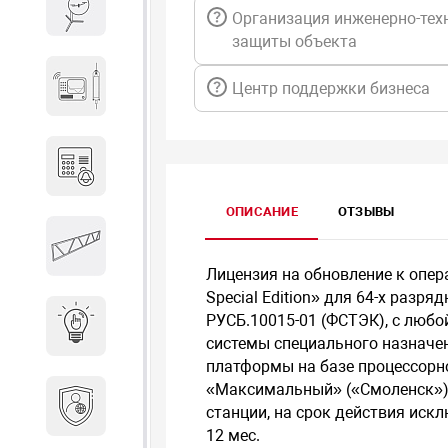
Весы и весовое оборудование
Организация инженерно-тех
защиты объекта
Гидроакустическое
Центр поддержки бизнеса
оборудование
Домофоны
ОПИСАНИЕ
ОТЗЫВЫ
Защитные
металлоконструкции
Лицензия на обновление к опер
Special Edition» для 64-х разр
РУСБ.10015-01 (ФСТЭК), с любо
Интерактивные решения
системы специального назначени
платформы на базе процессорн
«Максимальный» («Смоленск»), 
Информационная
станции, на срок действия иск
безопасность
12 мес.