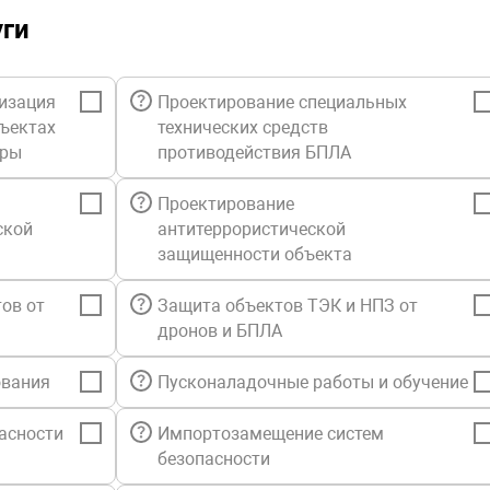
уги
изация
Проектирование специальных
бъектах
технических средств
уры
противодействия БПЛА
Проектирование
ской
антитеррористической
защищенности объекта
ов от
Защита объектов ТЭК и НПЗ от
дронов и БПЛА
ования
Пусконаладочные работы и обучение
асности
Импортозамещение систем
безопасности