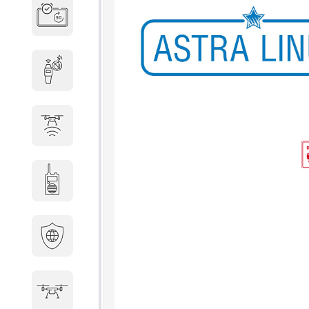
Система бронирования
переговорных
Досмотровое оборудование
Защита от БПЛА
Радиостанции
Кибербезопасность
БПА