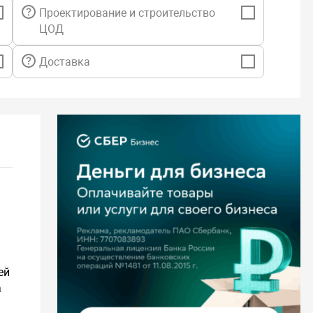
Проектирование и строительство
ЦОД
Доставка
й
ей
а