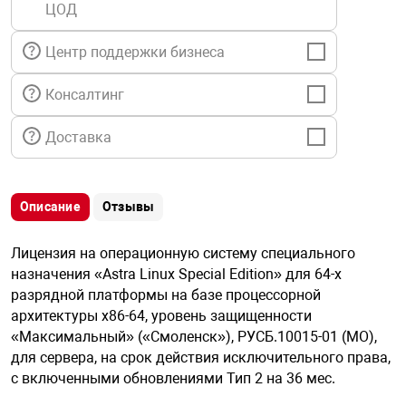
ЦОД
я техника
Центр поддержки бизнеса
ые автомобили
Консалтинг
защиты информации
Доставка
Описание
Отзывы
нная техника
Лицензия на операционную систему специального
назначения «Astra Linux Special Edition» для 64-х
е средства охраны
разрядной платформы на базе процессорной
архитектуры х86-64, уровень защищенности
«Максимальный» («Смоленск»), РУСБ.10015-01 (МО),
ые ключи
для сервера, на срок действия исключительного права,
с включенными обновлениями Тип 2 на 36 мес.
жарные сигнализации