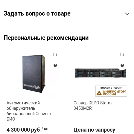
Задать вопрос о товаре
арная безопасность
ищенное оборудование
Персональные рекомендации
питания
повещения
Автоматический
Сервер DEPO Storm
обнаружитель
3450M2R
биоаэрозолей Сегмент
БИО
4 300 000 руб
/ шт.
Цена по запросу