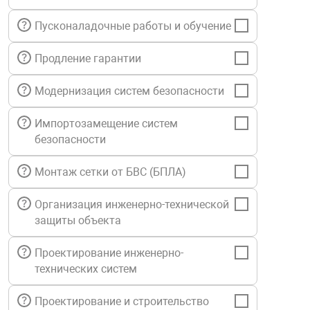
нтроля управления
Пусконаладочные работы и обучение
Продление гарантии
ниторинга и аналитики
ии объектов
Модернизация систем безопасности
сти
Импортозамещение систем
безопасности
раны периметра
Монтаж сетки от БВС (БПЛА)
ектропитания
Организация инженерно-технической
защиты объекта
оборудование
Проектирование инженерно-
технических систем
 и экипировка
Проектирование и строительство