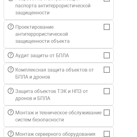
паспорта антитеррористической
Средства инди
Табло взрыво
металлоконструкции
защищенности
Стволы пожар
Термошкафы в
Проектирование
вные решения
антитеррористической
защищенности объекта
Узлы стыковоч
нная безопасность
Аудит защиты от БПЛА
Установки рас
Комплексная защита объектов от
БПЛА и дронов
Шкафы пожарн
Защита объектов ТЭК и НПЗ от
дронов и БПЛА
Щиты пожарны
ные установки
Монтаж и техническое обслуживание
систем безопасности
ное оборудование
Монтаж серверного оборудования