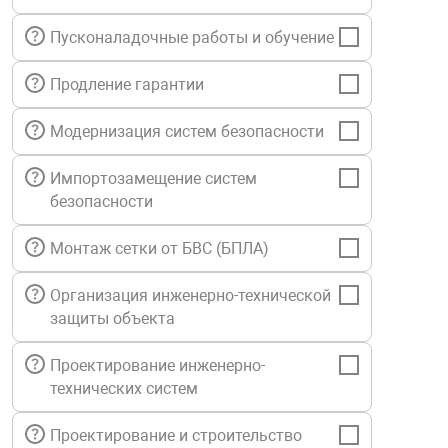
нтроля управления
Пусконаладочные работы и обучение
Продление гарантии
ниторинга и аналитики
ии объектов
Модернизация систем безопасности
сти
Импортозамещение систем
безопасности
раны периметра
Монтаж сетки от БВС (БПЛА)
ектропитания
Организация инженерно-технической
защиты объекта
оборудование
Проектирование инженерно-
технических систем
 и экипировка
Проектирование и строительство