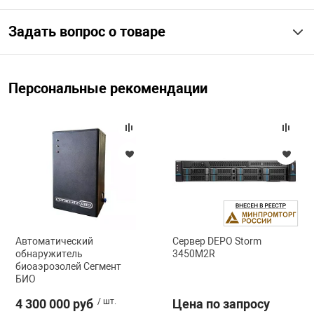
Задать вопрос о товаре
арная безопасность
ищенное оборудование
Персональные рекомендации
питания
повещения
Автоматический
Сервер DEPO Storm
обнаружитель
3450M2R
биоаэрозолей Сегмент
БИО
4 300 000 руб
/ шт.
Цена по запросу