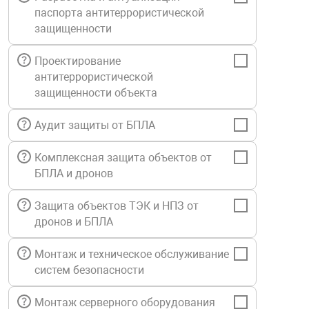
паспорта антитеррористической
Средства инди
Табло взрыво
металлоконструкции
защищенности
Стволы пожар
Термошкафы в
Проектирование
вные решения
антитеррористической
защищенности объекта
Узлы стыковоч
нная безопасность
Аудит защиты от БПЛА
Установки рас
Комплексная защита объектов от
БПЛА и дронов
Шкафы пожарн
Защита объектов ТЭК и НПЗ от
дронов и БПЛА
Щиты пожарны
ные установки
Монтаж и техническое обслуживание
систем безопасности
ное оборудование
Монтаж серверного оборудования