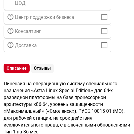
ЦОД
я техника
Центр поддержки бизнеса
ые автомобили
Консалтинг
защиты информации
Доставка
Описание
Отзывы
нная техника
Лицензия на операционную систему специального
назначения «Astra Linux Special Edition» для 64-х
е средства охраны
разрядной платформы на базе процессорной
архитектуры х86-64, уровень защищенности
«Максимальный» («Смоленск»), РУСБ.10015-01 (МО),
ые ключи
для рабочей станции, на срок действия
исключительного права, с включенными обновлениями
Тип 1 на 36 мес.
жарные сигнализации