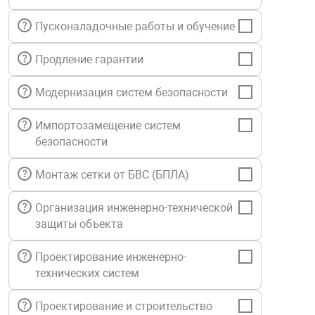
нтроля управления
Пусконаладочные работы и обучение
Продление гарантии
ниторинга и аналитики
ии объектов
Модернизация систем безопасности
сти
Импортозамещение систем
безопасности
раны периметра
Монтаж сетки от БВС (БПЛА)
ектропитания
Организация инженерно-технической
защиты объекта
оборудование
Проектирование инженерно-
технических систем
 и экипировка
Проектирование и строительство