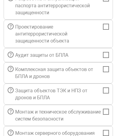
паспорта антитеррористической
Средства инди
Табло взрыво
металлоконструкции
защищенности
Стволы пожар
Термошкафы в
Проектирование
вные решения
антитеррористической
защищенности объекта
Узлы стыковоч
нная безопасность
Аудит защиты от БПЛА
Установки рас
Комплексная защита объектов от
БПЛА и дронов
Шкафы пожарн
Защита объектов ТЭК и НПЗ от
дронов и БПЛА
Щиты пожарны
ные установки
Монтаж и техническое обслуживание
систем безопасности
ное оборудование
Монтаж серверного оборудования