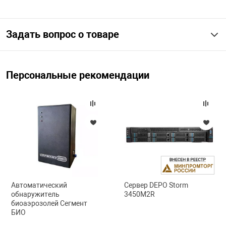
арная безопасность
Задать вопрос о товаре
ищенное оборудование
Персональные рекомендации
питания
повещения
Автоматический
Сервер DEPO Storm
обнаружитель
3450M2R
биоаэрозолей Сегмент
БИО