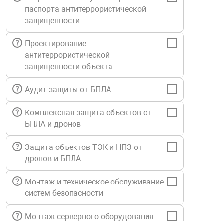
паспорта антитеррористической
Средства инди
Табло взрыво
металлоконструкции
защищенности
Стволы пожар
Термошкафы в
Проектирование
вные решения
антитеррористической
защищенности объекта
Узлы стыковоч
нная безопасность
Аудит защиты от БПЛА
Установки рас
Комплексная защита объектов от
БПЛА и дронов
Шкафы пожарн
Защита объектов ТЭК и НПЗ от
дронов и БПЛА
Щиты пожарны
ные установки
Монтаж и техническое обслуживание
систем безопасности
ное оборудование
Монтаж серверного оборудования