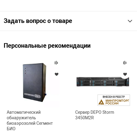
арная безопасность
Задать вопрос о товаре
ищенное оборудование
Персональные рекомендации
питания
повещения
Автоматический
Сервер DEPO Storm
обнаружитель
3450M2R
биоаэрозолей Сегмент
БИО