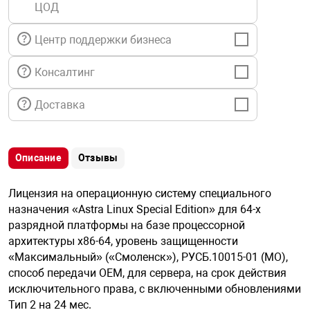
ЦОД
я техника
Центр поддержки бизнеса
ые автомобили
Консалтинг
защиты информации
Доставка
Описание
Отзывы
нная техника
Лицензия на операционную систему специального
назначения «Astra Linux Special Edition» для 64-х
е средства охраны
разрядной платформы на базе процессорной
архитектуры х86-64, уровень защищенности
«Максимальный» («Смоленск»), РУСБ.10015-01 (МО),
ые ключи
способ передачи OEM, для сервера, на срок действия
исключительного права, с включенными обновлениями
Тип 2 на 24 мес.
жарные сигнализации