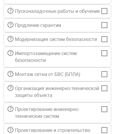
нтроля управления
Пусконаладочные работы и обучение
Продление гарантии
ниторинга и аналитики
ии объектов
Модернизация систем безопасности
сти
Импортозамещение систем
безопасности
раны периметра
Монтаж сетки от БВС (БПЛА)
ектропитания
Организация инженерно-технической
защиты объекта
оборудование
Проектирование инженерно-
технических систем
 и экипировка
Проектирование и строительство