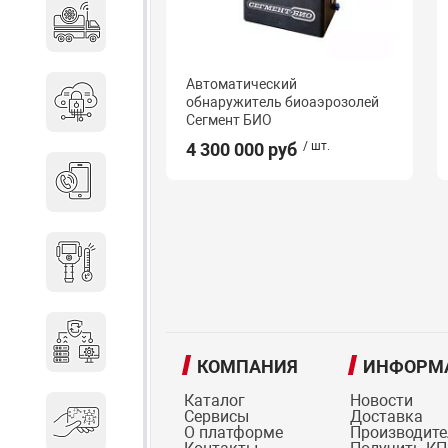
Специальные автомобили
Автоматический
Средства защиты информации
обнаружитель биоаэрозолей
Сегмент БИО
4 300 000 руб
/ шт.
Телефония
Тепловизионная техника
Технические средства охраны
КОМПАНИЯ
ИНФОРМ
Каталог
Новости
Сервисы
Доставка
Электронные ключи
О платформе
Производит