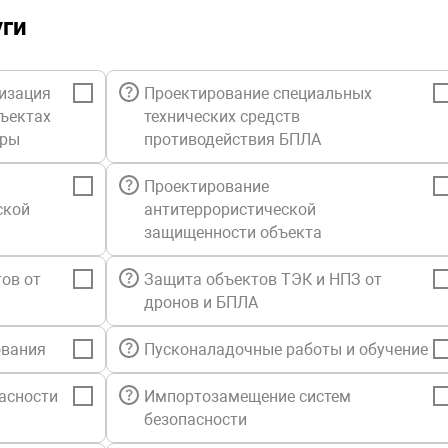
уги
изация
Проектирование специальных
бъектах
технических средств
уры
противодействия БПЛА
Проектирование
ской
антитеррористической
защищенности объекта
ов от
Защита объектов ТЭК и НПЗ от
дронов и БПЛА
ования
Пусконаладочные работы и обучение
асности
Импортозамещение систем
безопасности