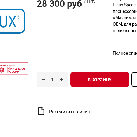
28 300 руб
/ шт.
Linux Speci
процессорн
«Максималь
OEM, для ра
включенным
Полное опи
В КОРЗИНУ
Рассчитать лизинг