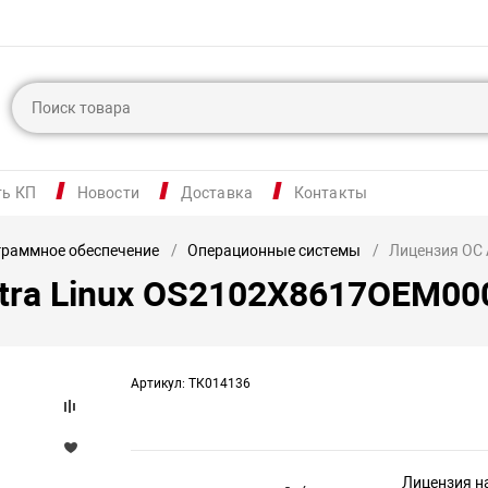
ть КП
Новости
Доставка
Контакты
раммное обеспечение
Операционные системы
Лицензия ОС
tra Linux OS2102X8617OEM0
Артикул: ТК014136
Лицензия н