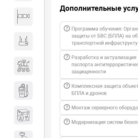
Дополнительные усл
Видеонаблюдение
Программа обучения: Орган
защиты от БВС (БПЛА) на о
Сетевое оборудование
транспортной инфраструкт
Разработка и актуализация
Антитеррористическое
паспорта антитеррористиче
оборудование
защищенности
Комплексная защита объект
Дозиметрическое
БПЛА и дронов
оборудование
Монтаж серверного оборуд
Атомно-эмиссионные
спектрометры
Модернизация систем безоп