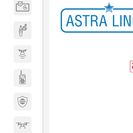
Система бронирования
переговорных
Досмотровое оборудование
Защита от БПЛА
Радиостанции
Кибербезопасность
БПА