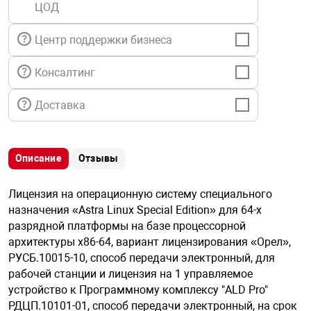
ЦОД
я техника
Центр поддержки бизнеса
ые автомобили
Консалтинг
защиты информации
Доставка
Описание
Отзывы
нная техника
Лицензия на операционную систему специального
назначения «Astra Linux Special Edition» для 64-х
е средства охраны
разрядной платформы на базе процессорной
архитектуры х86-64, вариант лицензирования «Орел»,
РУСБ.10015-10, способ передачи электронный, для
ые ключи
рабочей станции и лицензия на 1 управляемое
устройство к Программному комплексу "ALD Pro"
РДЦП.10101-01, способ передачи электронный, на срок
жарные сигнализации