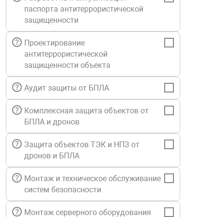
паспорта антитеррористической
Средства инди
Табло взрыво
металлоконструкции
защищенности
Стволы пожар
Термошкафы в
Проектирование
вные решения
антитеррористической
защищенности объекта
Узлы стыковоч
нная безопасность
Аудит защиты от БПЛА
Установки рас
Комплексная защита объектов от
БПЛА и дронов
Шкафы пожарн
Защита объектов ТЭК и НПЗ от
дронов и БПЛА
Щиты пожарны
ные установки
Монтаж и техническое обслуживание
систем безопасности
ное оборудование
Монтаж серверного оборудования