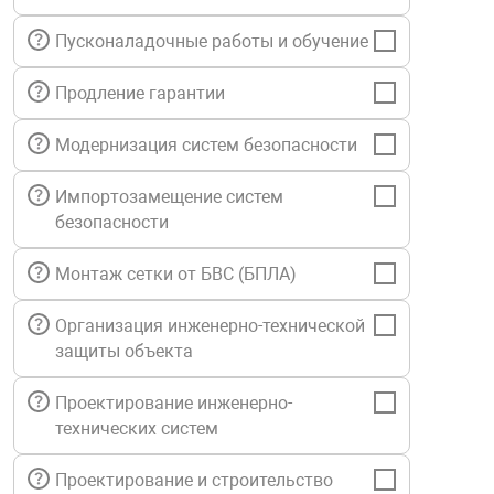
нтроля управления
Пусконаладочные работы и обучение
Продление гарантии
ниторинга и аналитики
ии объектов
Модернизация систем безопасности
сти
Импортозамещение систем
безопасности
раны периметра
Монтаж сетки от БВС (БПЛА)
ектропитания
Организация инженерно-технической
защиты объекта
оборудование
Проектирование инженерно-
технических систем
 и экипировка
Проектирование и строительство