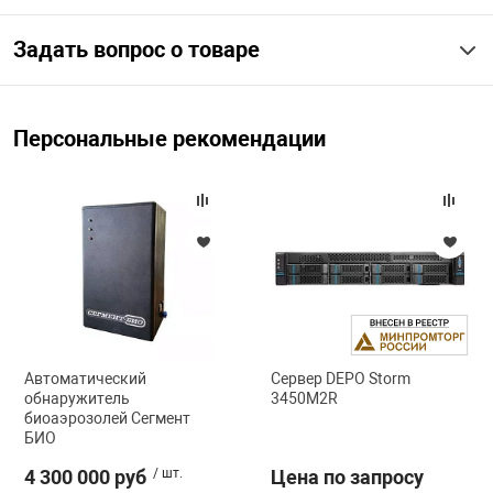
Задать вопрос о товаре
арная безопасность
ищенное оборудование
Персональные рекомендации
питания
повещения
Автоматический
Сервер DEPO Storm
обнаружитель
3450M2R
биоаэрозолей Сегмент
БИО
4 300 000 руб
/ шт.
Цена по запросу