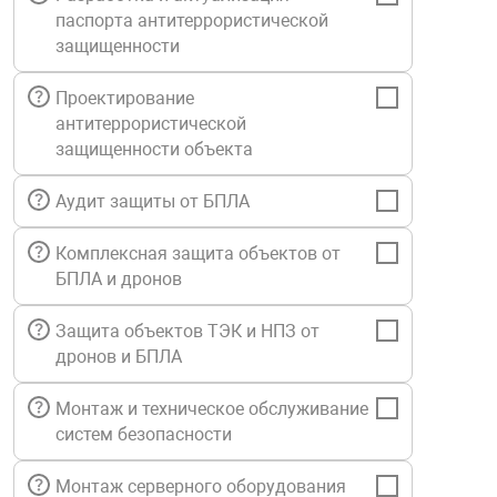
паспорта антитеррористической
Средства инди
Табло взрыво
металлоконструкции
защищенности
Стволы пожар
Термошкафы в
Проектирование
вные решения
антитеррористической
защищенности объекта
Узлы стыковоч
нная безопасность
Аудит защиты от БПЛА
Установки рас
Комплексная защита объектов от
БПЛА и дронов
Шкафы пожарн
Защита объектов ТЭК и НПЗ от
дронов и БПЛА
Щиты пожарны
ные установки
Монтаж и техническое обслуживание
систем безопасности
ное оборудование
Монтаж серверного оборудования