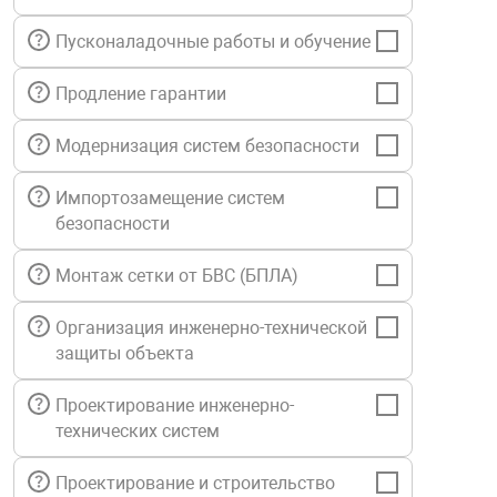
нтроля управления
Пусконаладочные работы и обучение
Продление гарантии
ниторинга и аналитики
ии объектов
Модернизация систем безопасности
сти
Импортозамещение систем
безопасности
раны периметра
Монтаж сетки от БВС (БПЛА)
ектропитания
Организация инженерно-технической
защиты объекта
оборудование
Проектирование инженерно-
технических систем
 и экипировка
Проектирование и строительство