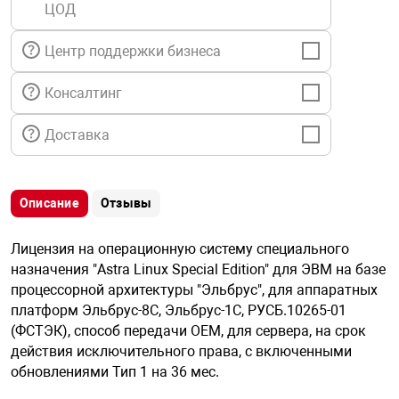
ЦОД
я техника
Центр поддержки бизнеса
ые автомобили
Консалтинг
защиты информации
Доставка
Описание
Отзывы
нная техника
Лицензия на операционную систему специального
назначения "Astra Linux Special Edition" для ЭВМ на базе
е средства охраны
процессорной архитектуры "Эльбрус", для аппаратных
платформ Эльбрус-8С, Эльбрус-1С, РУСБ.10265-01
(ФСТЭК), способ передачи OEM, для сервера, на срок
ые ключи
действия исключительного права, с включенными
обновлениями Тип 1 на 36 мес.
жарные сигнализации