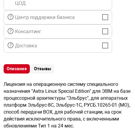
ЦОД
я техника
Центр поддержки бизнеса
ые автомобили
Консалтинг
защиты информации
Доставка
Описание
Отзывы
нная техника
Лицензия на операционную систему специального
назначения "Astra Linux Special Edition" для ЭВМ на базе
е средства охраны
процессорной архитектуры "Эльбрус", для аппаратных
платформ Эльбрус-8С, Эльбрус-1С, РУСБ.10265-01 (МО),
способ передачи BOX, для рабочей станции, на срок
ые ключи
действия исключительного права, с включенными
обновлениями Тип 1 на 24 мес.
жарные сигнализации