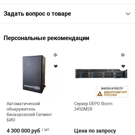
Задать вопрос о товаре
арная безопасность
ищенное оборудование
Персональные рекомендации
питания
повещения
Автоматический
Сервер DEPO Storm
обнаружитель
3450M2R
биоаэрозолей Сегмент
БИО
4 300 000 руб
/ шт.
Цена по запросу