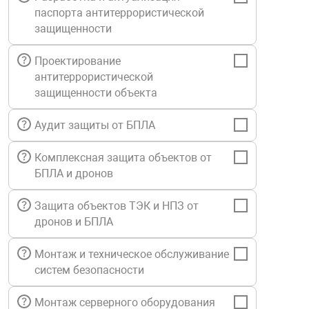
паспорта антитеррористической
Средства инди
Табло взрыво
металлоконструкции
защищенности
Стволы пожар
Термошкафы в
Проектирование
вные решения
антитеррористической
защищенности объекта
Узлы стыковоч
нная безопасность
Аудит защиты от БПЛА
Установки рас
Комплексная защита объектов от
БПЛА и дронов
Шкафы пожарн
Защита объектов ТЭК и НПЗ от
дронов и БПЛА
Щиты пожарны
ные установки
Монтаж и техническое обслуживание
систем безопасности
ное оборудование
Монтаж серверного оборудования