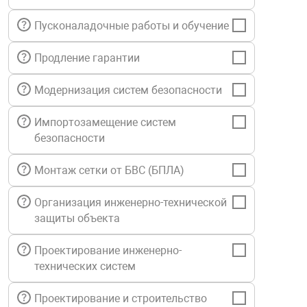
нтроля управления
Пусконаладочные работы и обучение
Продление гарантии
ниторинга и аналитики
ии объектов
Модернизация систем безопасности
сти
Импортозамещение систем
безопасности
раны периметра
Монтаж сетки от БВС (БПЛА)
ектропитания
Организация инженерно-технической
защиты объекта
оборудование
Проектирование инженерно-
технических систем
 и экипировка
Проектирование и строительство