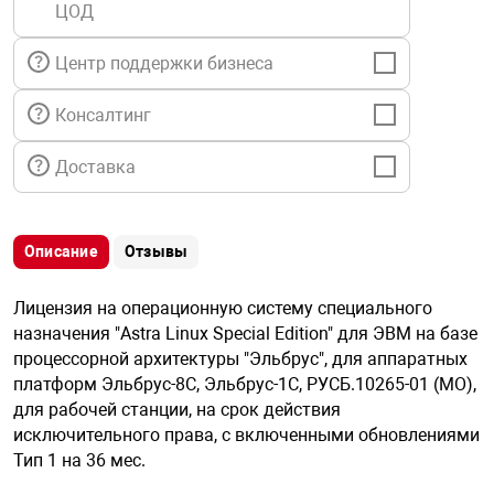
ЦОД
я техника
Центр поддержки бизнеса
ые автомобили
Консалтинг
защиты информации
Доставка
Описание
Отзывы
нная техника
Лицензия на операционную систему специального
назначения "Astra Linux Special Edition" для ЭВМ на базе
е средства охраны
процессорной архитектуры "Эльбрус", для аппаратных
платформ Эльбрус-8С, Эльбрус-1С, РУСБ.10265-01 (МО),
для рабочей станции, на срок действия
ые ключи
исключительного права, с включенными обновлениями
Тип 1 на 36 мес.
жарные сигнализации