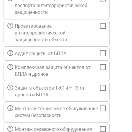
паспорта антитеррористической
Средства инди
Табло взрыво
металлоконструкции
защищенности
Стволы пожар
Термошкафы в
Проектирование
вные решения
антитеррористической
защищенности объекта
Узлы стыковоч
нная безопасность
Аудит защиты от БПЛА
Установки рас
Комплексная защита объектов от
БПЛА и дронов
Шкафы пожарн
Защита объектов ТЭК и НПЗ от
дронов и БПЛА
Щиты пожарны
ные установки
Монтаж и техническое обслуживание
систем безопасности
ное оборудование
Монтаж серверного оборудования