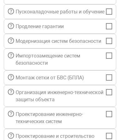
нтроля управления
Пусконаладочные работы и обучение
Продление гарантии
ниторинга и аналитики
ии объектов
Модернизация систем безопасности
сти
Импортозамещение систем
безопасности
раны периметра
Монтаж сетки от БВС (БПЛА)
ектропитания
Организация инженерно-технической
защиты объекта
оборудование
Проектирование инженерно-
технических систем
 и экипировка
Проектирование и строительство