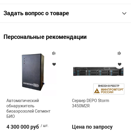
Задать вопрос о товаре
арная безопасность
ищенное оборудование
Персональные рекомендации
питания
повещения
Автоматический
Сервер DEPO Storm
обнаружитель
3450M2R
биоаэрозолей Сегмент
БИО
4 300 000 руб
/ шт.
Цена по запросу