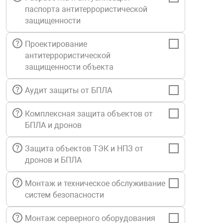
паспорта антитеррористической
Средства инди
Табло взрыво
металлоконструкции
защищенности
Стволы пожар
Термошкафы в
Проектирование
вные решения
антитеррористической
защищенности объекта
Узлы стыковоч
нная безопасность
Аудит защиты от БПЛА
Установки рас
Комплексная защита объектов от
БПЛА и дронов
Шкафы пожарн
Защита объектов ТЭК и НПЗ от
дронов и БПЛА
Щиты пожарны
ные установки
Монтаж и техническое обслуживание
систем безопасности
ное оборудование
Монтаж серверного оборудования