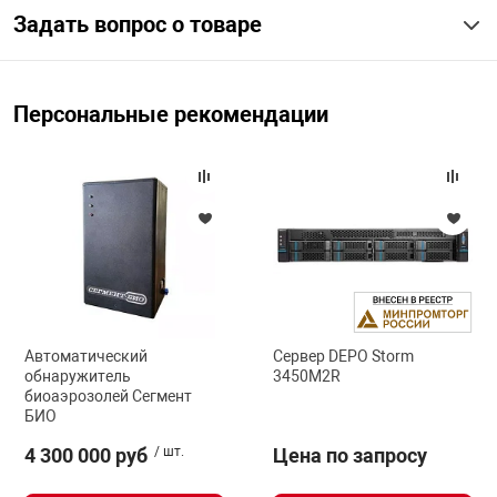
Задать вопрос о товаре
арная безопасность
Персональные рекомендации
ищенное оборудование
питания
повещения
Автоматический
Сервер DEPO Storm
обнаружитель
3450M2R
биоаэрозолей Сегмент
БИО
4 300 000 руб
/ шт.
Цена по запросу