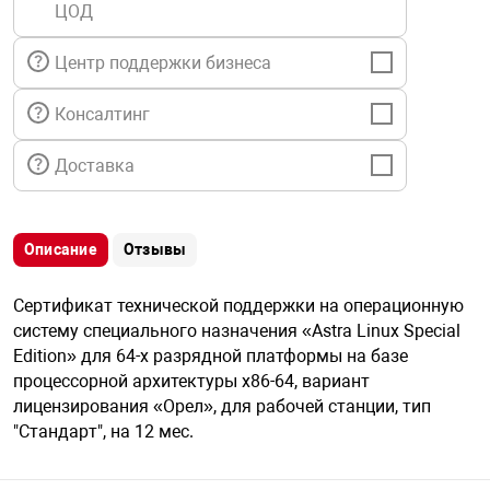
ЦОД
я техника
Центр поддержки бизнеса
ые автомобили
Консалтинг
защиты информации
Доставка
Описание
Отзывы
нная техника
Сертификат технической поддержки на операционную
систему специального назначения «Astra Linux Special
е средства охраны
Edition» для 64-х разрядной платформы на базе
процессорной архитектуры x86-64, вариант
лицензирования «Орел», для рабочей станции, тип
ые ключи
"Стандарт", на 12 мес.
жарные сигнализации