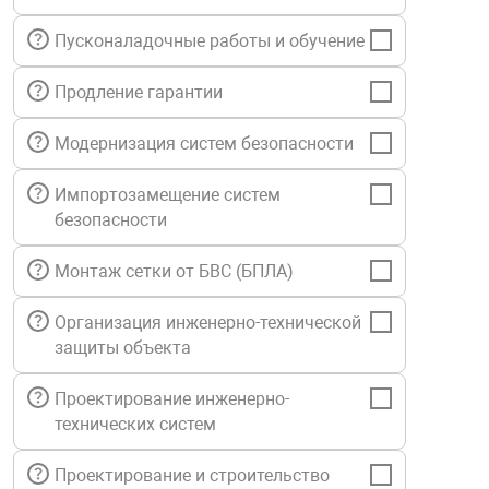
нтроля управления
Пусконаладочные работы и обучение
Продление гарантии
ниторинга и аналитики
ии объектов
Модернизация систем безопасности
сти
Импортозамещение систем
безопасности
раны периметра
Монтаж сетки от БВС (БПЛА)
ектропитания
Организация инженерно-технической
защиты объекта
оборудование
Проектирование инженерно-
технических систем
 и экипировка
Проектирование и строительство