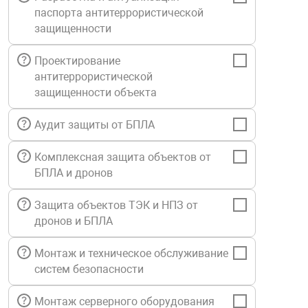
паспорта антитеррористической
Средства инди
Табло взрыво
металлоконструкции
защищенности
Стволы пожар
Термошкафы в
Проектирование
вные решения
антитеррористической
защищенности объекта
Узлы стыковоч
нная безопасность
Аудит защиты от БПЛА
Установки рас
Комплексная защита объектов от
БПЛА и дронов
Шкафы пожарн
Защита объектов ТЭК и НПЗ от
дронов и БПЛА
Щиты пожарны
ные установки
Монтаж и техническое обслуживание
систем безопасности
ное оборудование
Монтаж серверного оборудования