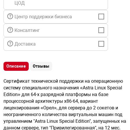
ЦОД
я техника
Центр поддержки бизнеса
ые автомобили
Консалтинг
защиты информации
Доставка
Описание
Отзывы
нная техника
Сертификат технической поддержки на операционную
систему специального назначения «Astra Linux Special
е средства охраны
Edition» для 64-х разрядной платформы на базе
процессорной архитектуры x86-64, вариант
лицензирования «Орел», для сервера до 2 сокетов и
ые ключи
неограниченного количества виртуальных машин под
управлением "Astra Linux Special Edition", запущенных на
данном сервере, тип "Привилегированная", на 12 мес.
жарные сигнализации