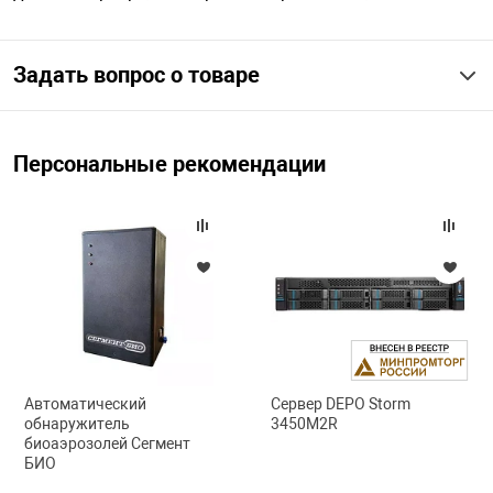
арная безопасность
Задать вопрос о товаре
ищенное оборудование
Персональные рекомендации
питания
повещения
Автоматический
Сервер DEPO Storm
обнаружитель
3450M2R
биоаэрозолей Сегмент
БИО