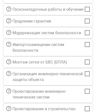
нтроля управления
Пусконаладочные работы и обучение
Продление гарантии
ниторинга и аналитики
ии объектов
Модернизация систем безопасности
сти
Импортозамещение систем
безопасности
раны периметра
Монтаж сетки от БВС (БПЛА)
ектропитания
Организация инженерно-технической
защиты объекта
оборудование
Проектирование инженерно-
технических систем
 и экипировка
Проектирование и строительство