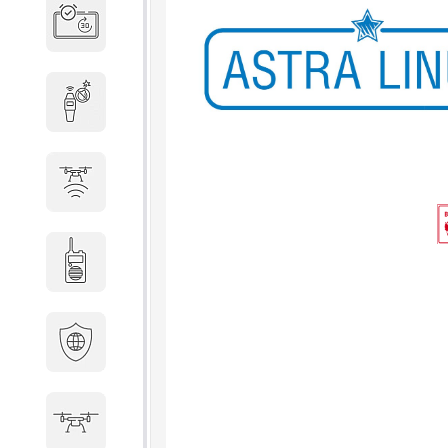
Система бронирования
переговорных
Досмотровое оборудование
Защита от БПЛА
Радиостанции
Кибербезопасность
БПА