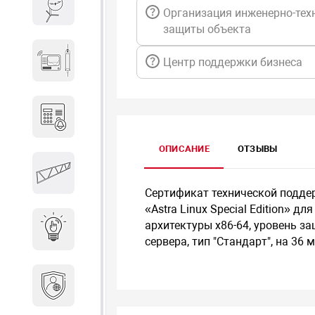
Весы и весовое оборудование
Организация инженерно-тех
защиты объекта
Гидроакустическое
Центр поддержки бизнеса
оборудование
Домофоны
ОПИСАНИЕ
ОТЗЫВЫ
Защитные
металлоконструкции
Сертификат технической подде
«Astra Linux Special Edition» 
архитектуры x86-64, уровень з
Интерактивные решения
сервера, тип "Стандарт", на 36 м
Информационная
безопасность