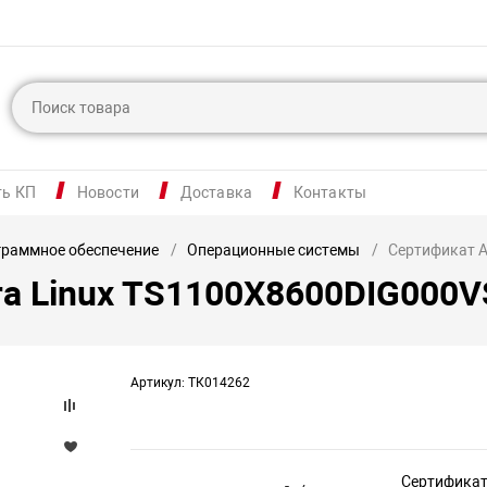
ть КП
Новости
Доставка
Контакты
раммное обеспечение
Операционные системы
Сертификат A
ra Linux TS1100Х8600DIG000
Артикул: ТК014262
Сертификат