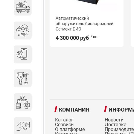
Специальные автомобили
Автоматический
обнаружитель биоаэрозолей
Сегмент БИО
Средства защиты информации
4 300 000 руб
/ шт.
Телефония
Тепловизионная техника
Технические средства охраны
КОМПАНИЯ
ИНФОРМ
Каталог
Новости
Сервисы
Доставка
Электронные ключи
О платформе
Производит