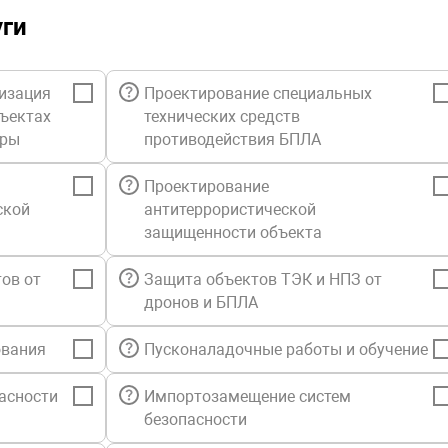
уги
изация
Проектирование специальных
бъектах
технических средств
уры
противодействия БПЛА
Проектирование
ской
антитеррористической
защищенности объекта
ов от
Защита объектов ТЭК и НПЗ от
дронов и БПЛА
ования
Пусконаладочные работы и обучение
асности
Импортозамещение систем
безопасности