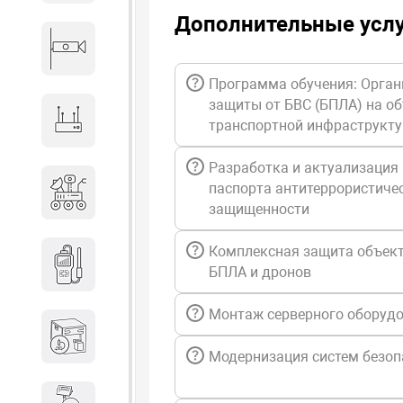
Дополнительные усл
Видеонаблюдение
Программа обучения: Орган
защиты от БВС (БПЛА) на о
Сетевое оборудование
транспортной инфраструкт
Разработка и актуализация
Антитеррористическое
паспорта антитеррористиче
оборудование
защищенности
Комплексная защита объект
Дозиметрическое
БПЛА и дронов
оборудование
Монтаж серверного оборуд
Атомно-эмиссионные
спектрометры
Модернизация систем безоп