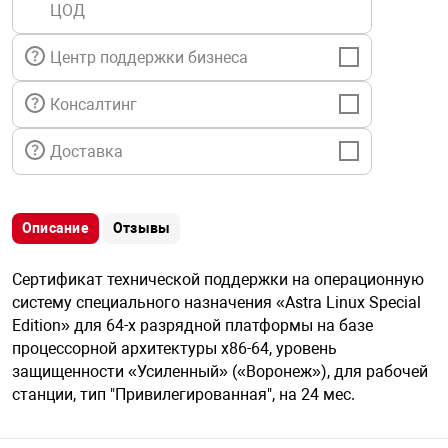
ЦОД
я техника
Центр поддержки бизнеса
ые автомобили
Консалтинг
защиты информации
Доставка
Описание
Отзывы
нная техника
Сертификат технической поддержки на операционную
систему специального назначения «Astra Linux Special
е средства охраны
Edition» для 64-х разрядной платформы на базе
процессорной архитектуры x86-64, уровень
защищенности «Усиленный» («Воронеж»), для рабочей
ые ключи
станции, тип "Привилегированная", на 24 мес.
жарные сигнализации