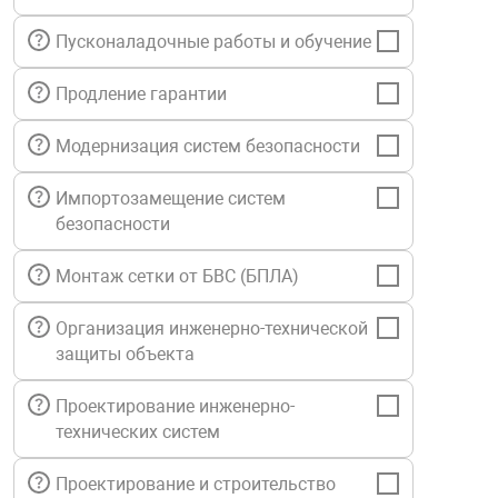
нтроля управления
Пусконаладочные работы и обучение
Продление гарантии
ниторинга и аналитики
ии объектов
Модернизация систем безопасности
сти
Импортозамещение систем
безопасности
раны периметра
Монтаж сетки от БВС (БПЛА)
ектропитания
Организация инженерно-технической
защиты объекта
оборудование
Проектирование инженерно-
технических систем
 и экипировка
Проектирование и строительство