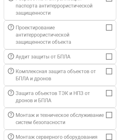
паспорта антитеррористической
Средства инди
Табло взрыво
металлоконструкции
защищенности
Стволы пожар
Термошкафы в
Проектирование
вные решения
антитеррористической
защищенности объекта
Узлы стыковоч
нная безопасность
Аудит защиты от БПЛА
Установки рас
Комплексная защита объектов от
БПЛА и дронов
Шкафы пожарн
Защита объектов ТЭК и НПЗ от
дронов и БПЛА
Щиты пожарны
ные установки
Монтаж и техническое обслуживание
систем безопасности
ное оборудование
Монтаж серверного оборудования