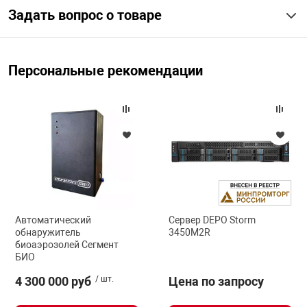
Задать вопрос о товаре
арная безопасность
Персональные рекомендации
ищенное оборудование
питания
повещения
Автоматический
Сервер DEPO Storm
обнаружитель
3450M2R
биоаэрозолей Сегмент
БИО
4 300 000 руб
/ шт.
Цена по запросу