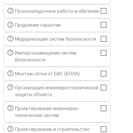
нтроля управления
Пусконаладочные работы и обучение
Продление гарантии
ниторинга и аналитики
ии объектов
Модернизация систем безопасности
сти
Импортозамещение систем
безопасности
раны периметра
Монтаж сетки от БВС (БПЛА)
ектропитания
Организация инженерно-технической
защиты объекта
оборудование
Проектирование инженерно-
технических систем
 и экипировка
Проектирование и строительство