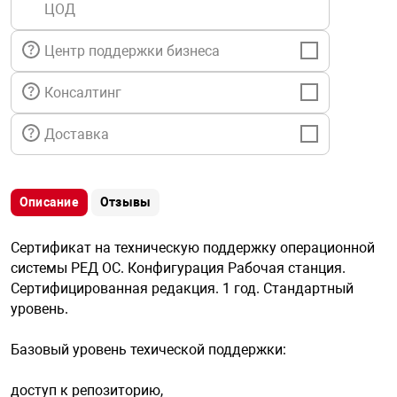
ЦОД
я техника
Центр поддержки бизнеса
ые автомобили
Консалтинг
защиты информации
Доставка
Описание
Отзывы
нная техника
Сертификат на техническую поддержку операционной
системы РЕД OC. Конфигурация Рабочая станция.
е средства охраны
Сертифицированная редакция. 1 год. Стандартный
уровень.
ые ключи
Базовый уровень техической поддержки:
доступ к репозиторию,
жарные сигнализации