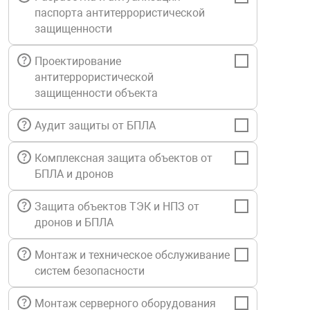
паспорта антитеррористической
Средства инди
Табло взрыво
металлоконструкции
защищенности
Стволы пожар
Термошкафы в
Проектирование
вные решения
антитеррористической
защищенности объекта
Узлы стыковоч
нная безопасность
Аудит защиты от БПЛА
Установки рас
Комплексная защита объектов от
БПЛА и дронов
Шкафы пожарн
Защита объектов ТЭК и НПЗ от
дронов и БПЛА
Щиты пожарны
ные установки
Монтаж и техническое обслуживание
систем безопасности
ное оборудование
Монтаж серверного оборудования