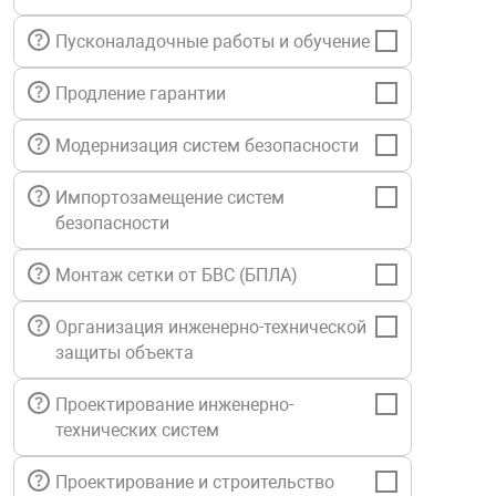
нтроля управления
Пусконаладочные работы и обучение
Продление гарантии
ниторинга и аналитики
ии объектов
Модернизация систем безопасности
сти
Импортозамещение систем
безопасности
раны периметра
Монтаж сетки от БВС (БПЛА)
ектропитания
Организация инженерно-технической
защиты объекта
оборудование
Проектирование инженерно-
технических систем
 и экипировка
Проектирование и строительство