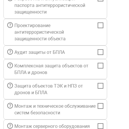
паспорта антитеррористической
Средства инди
Табло взрыво
металлоконструкции
защищенности
Стволы пожар
Термошкафы в
Проектирование
вные решения
антитеррористической
защищенности объекта
Узлы стыковоч
нная безопасность
Аудит защиты от БПЛА
Установки рас
Комплексная защита объектов от
БПЛА и дронов
Шкафы пожарн
Защита объектов ТЭК и НПЗ от
дронов и БПЛА
Щиты пожарны
ные установки
Монтаж и техническое обслуживание
систем безопасности
ное оборудование
Монтаж серверного оборудования