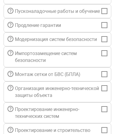
нтроля управления
Пусконаладочные работы и обучение
Продление гарантии
ниторинга и аналитики
ии объектов
Модернизация систем безопасности
сти
Импортозамещение систем
безопасности
раны периметра
Монтаж сетки от БВС (БПЛА)
ектропитания
Организация инженерно-технической
защиты объекта
оборудование
Проектирование инженерно-
технических систем
 и экипировка
Проектирование и строительство