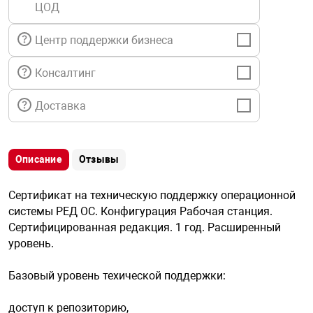
ЦОД
я техника
Центр поддержки бизнеса
ые автомобили
Консалтинг
защиты информации
Доставка
Описание
Отзывы
нная техника
Сертификат на техническую поддержку операционной
системы РЕД OC. Конфигурация Рабочая станция.
е средства охраны
Сертифицированная редакция. 1 год. Расширенный
уровень.
ые ключи
Базовый уровень техической поддержки:
доступ к репозиторию,
жарные сигнализации