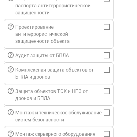
паспорта антитеррористической
Средства инди
Табло взрыво
металлоконструкции
защищенности
Стволы пожар
Термошкафы в
Проектирование
вные решения
антитеррористической
защищенности объекта
Узлы стыковоч
нная безопасность
Аудит защиты от БПЛА
Установки рас
Комплексная защита объектов от
БПЛА и дронов
Шкафы пожарн
Защита объектов ТЭК и НПЗ от
дронов и БПЛА
Щиты пожарны
ные установки
Монтаж и техническое обслуживание
систем безопасности
ное оборудование
Монтаж серверного оборудования