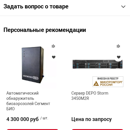
Задать вопрос о товаре
арная безопасность
Персональные рекомендации
ищенное оборудование
питания
повещения
Автоматический
Сервер DEPO Storm
обнаружитель
3450M2R
биоаэрозолей Сегмент
БИО
4 300 000 руб
/ шт.
Цена по запросу