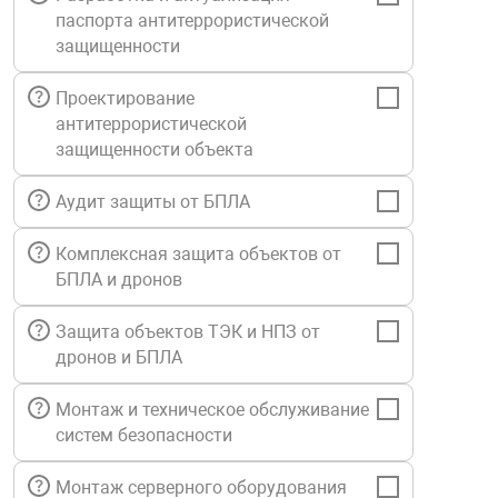
паспорта антитеррористической
Средства инди
Табло взрыво
металлоконструкции
защищенности
Стволы пожар
Термошкафы в
Проектирование
вные решения
антитеррористической
защищенности объекта
Узлы стыковоч
нная безопасность
Аудит защиты от БПЛА
Установки рас
Комплексная защита объектов от
БПЛА и дронов
Шкафы пожарн
Защита объектов ТЭК и НПЗ от
дронов и БПЛА
Щиты пожарны
ные установки
Монтаж и техническое обслуживание
систем безопасности
ное оборудование
Монтаж серверного оборудования