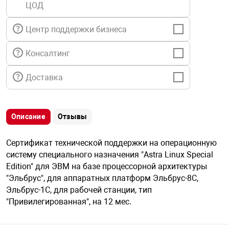
ЦОД
я техника
Центр поддержки бизнеса
ые автомобили
Консалтинг
защиты информации
Доставка
Описание
Отзывы
нная техника
Сертификат технической поддержки на операционную
систему специального назначения "Astra Linux Special
е средства охраны
Edition" для ЭВМ на базе процессорной архитектуры
"Эльбрус", для аппаратных платформ Эльбрус-8С,
Эльбрус-1С, для рабочей станции, тип
ые ключи
"Привилегированная", на 12 мес.
жарные сигнализации