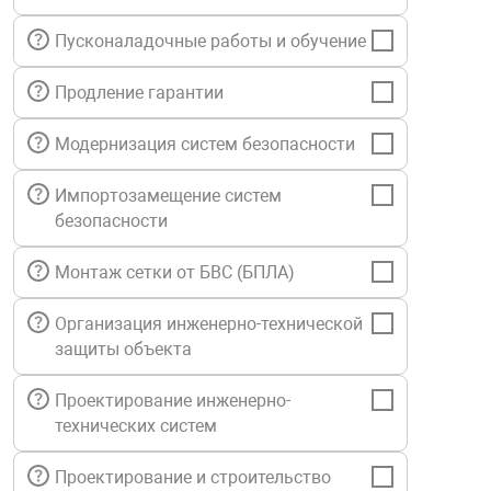
нтроля управления
Пусконаладочные работы и обучение
Продление гарантии
ниторинга и аналитики
ии объектов
Модернизация систем безопасности
сти
Импортозамещение систем
безопасности
раны периметра
Монтаж сетки от БВС (БПЛА)
ектропитания
Организация инженерно-технической
защиты объекта
оборудование
Проектирование инженерно-
технических систем
 и экипировка
Проектирование и строительство