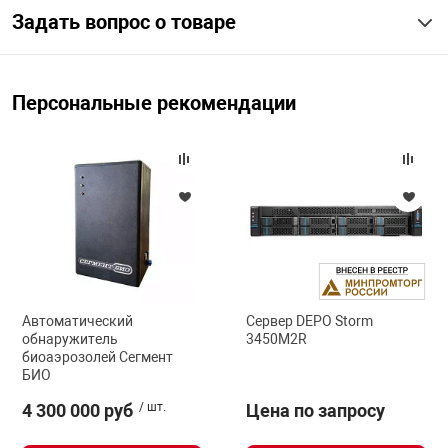
Задать вопрос о товаре
арная безопасность
Персональные рекомендации
ищенное оборудование
питания
повещения
Автоматический
Сервер DEPO Storm
обнаружитель
3450M2R
биоаэрозолей Сегмент
БИО
4 300 000 руб
/ шт.
Цена по запросу