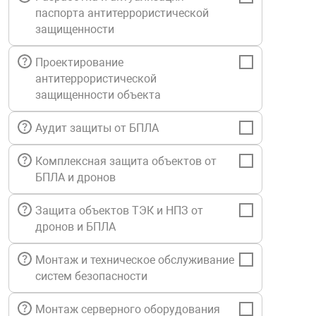
паспорта антитеррористической
Средства инди
Табло взрыво
металлоконструкции
защищенности
Стволы пожар
Термошкафы в
Проектирование
вные решения
антитеррористической
защищенности объекта
Узлы стыковоч
нная безопасность
Аудит защиты от БПЛА
Установки рас
Комплексная защита объектов от
БПЛА и дронов
Шкафы пожарн
Защита объектов ТЭК и НПЗ от
дронов и БПЛА
Щиты пожарны
ные установки
Монтаж и техническое обслуживание
систем безопасности
ное оборудование
Монтаж серверного оборудования