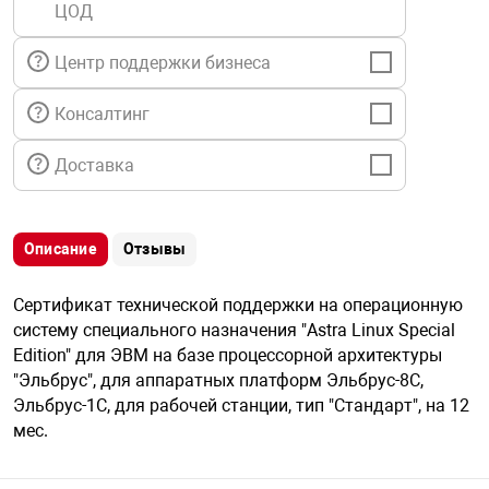
ЦОД
я техника
Центр поддержки бизнеса
ые автомобили
Консалтинг
защиты информации
Доставка
Описание
Отзывы
нная техника
Сертификат технической поддержки на операционную
систему специального назначения "Astra Linux Special
е средства охраны
Edition" для ЭВМ на базе процессорной архитектуры
"Эльбрус", для аппаратных платформ Эльбрус-8С,
Эльбрус-1С, для рабочей станции, тип "Стандарт", на 12
ые ключи
мес.
жарные сигнализации