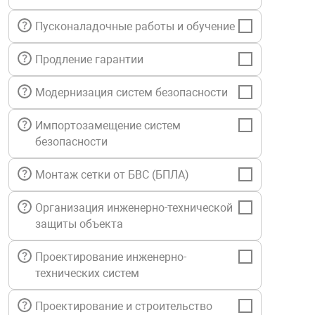
нтроля управления
Пусконаладочные работы и обучение
Продление гарантии
ниторинга и аналитики
ии объектов
Модернизация систем безопасности
сти
Импортозамещение систем
безопасности
раны периметра
Монтаж сетки от БВС (БПЛА)
ектропитания
Организация инженерно-технической
защиты объекта
оборудование
Проектирование инженерно-
технических систем
 и экипировка
Проектирование и строительство