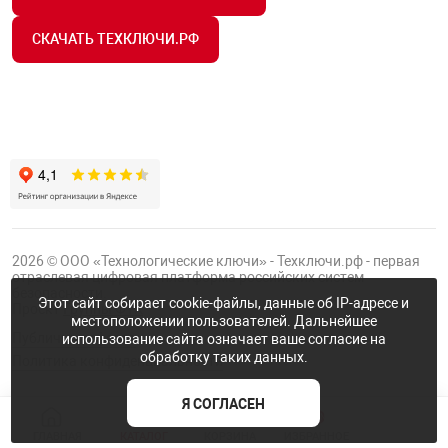
СКАЧАТЬ ТЕХКЛЮЧИ.РФ
2026 © ООО «Технологические ключи» - Техключи.рф - первая
отраслевая цифровая платформа российских систем
безопасности.
Этот сайт собирает cookie-файлы, данные об IP-адресе и
Проект
Группы ФТК
местоположении пользователей. Дальнейшее
Публичная оферта
использование сайта означает ваше согласие на
обработку таких данных.
Политика конфиденциальности
Я СОГЛАСЕН
NaN
ГЛАВНАЯ
КАТАЛОГ
КОРЗИНА
ИЗБРАННОЕ