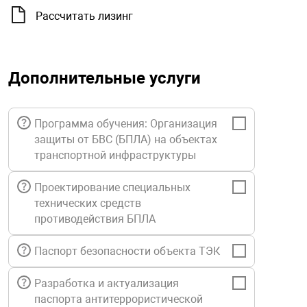
орудование
Прочее оборуд
Оборудования д
взрывозащищё
напряжением 2
Рассчитать лизинг
Товарные весы
видеонаблюде
Турникеты
пожаротушени
истическое
Оповещатели с
Стабилизаторы
Торговые весы
ие
Пульты управл
Шлагбаумы
Оборудования д
взрывозащищё
Дополнительные услуги
пожаротушени
Структурирова
Фасовочные ве
еское оборудование
Термокожухи
Шлюзовые каб
Оповещатели с
Система
Огнетушители
взрывозащищё
Программа обучения: Организация
защиты от БВС (БПЛА) на объектах
иссионные
Термошкафы
Электронные 
транспортной инфраструктуры
тры
Рукава пожарн
Посты взрыво
Проектирование специальных
технических средств
овое оборудование
Сигнально-осв
Приборы приём
противодействия БПЛА
приборы
взрывозащищё
ическое оборудование
Паспорт безопасности объекта ТЭК
Средства защи
Системы видео
дыхания
взрывозащище
Разработка и актуализация
паспорта антитеррористической