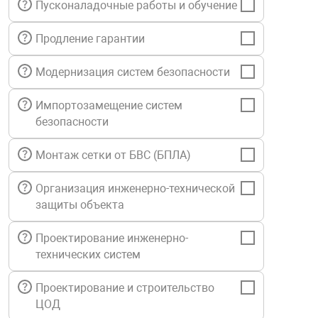
Пусконаладочные работы и обучение
нтроля управления
Продление гарантии
Модернизация систем безопасности
ниторинга и аналитики
ии объектов
Импортозамещение систем
сти
безопасности
раны периметра
Монтаж сетки от БВС (БПЛА)
Организация инженерно-технической
ектропитания
защиты объекта
Проектирование инженерно-
оборудование
технических систем
 и экипировка
Проектирование и строительство
ЦОД