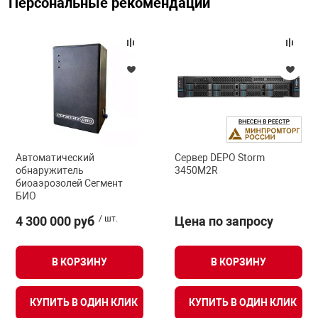
Персональные рекомендации
арная безопасность
ищенное оборудование
питания
Автоматический
Сервер DEPO Storm
обнаружитель
3450M2R
повещения
биоаэрозолей Сегмент
БИО
4 300 000 руб
/ шт.
Цена по запросу
В КОРЗИНУ
В КОРЗИНУ
КУПИТЬ В ОДИН КЛИК
КУПИТЬ В ОДИН КЛИК