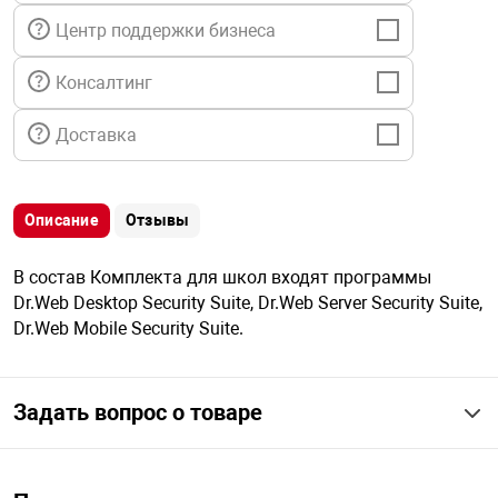
я техника
Центр поддержки бизнеса
ые автомобили
Консалтинг
Доставка
защиты информации
Описание
Отзывы
В состав Комплекта для школ входят программы
нная техника
Dr.Web Desktop Security Suite, Dr.Web Server Security Suite,
Dr.Web Mobile Security Suite.
е средства охраны
Задать вопрос о товаре
ые ключи
жарные сигнализации