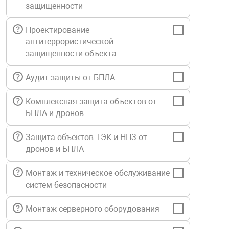
защищенности
Средства инди
Табло взрыво
металлоконструкции
Проектирование
антитеррористической
Стволы пожар
Термошкафы в
вные решения
защищенности объекта
Узлы стыковоч
Аудит защиты от БПЛА
нная безопасность
Комплексная защита объектов от
Установки рас
БПЛА и дронов
Защита объектов ТЭК и НПЗ от
Шкафы пожарн
дронов и БПЛА
Щиты пожарны
Монтаж и техническое обслуживание
ные установки
систем безопасности
Монтаж серверного оборудования
ное оборудование