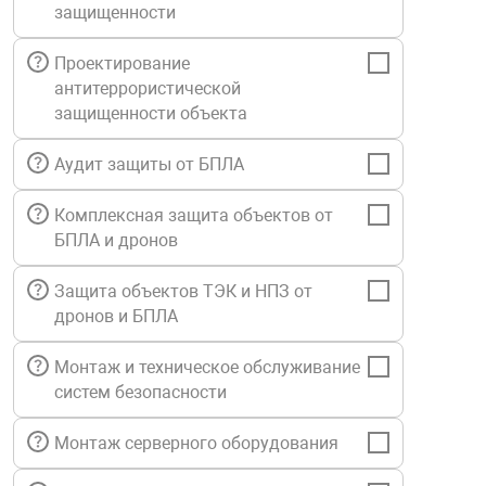
защищенности
Средства инди
Табло взрыво
металлоконструкции
Проектирование
антитеррористической
Стволы пожар
Термошкафы в
вные решения
защищенности объекта
Узлы стыковоч
Аудит защиты от БПЛА
нная безопасность
Комплексная защита объектов от
Установки рас
БПЛА и дронов
Защита объектов ТЭК и НПЗ от
Шкафы пожарн
дронов и БПЛА
Щиты пожарны
Монтаж и техническое обслуживание
ные установки
систем безопасности
Монтаж серверного оборудования
ное оборудование