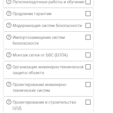
Пусконаладочные работы и обучение
нтроля управления
Продление гарантии
Модернизация систем безопасности
ниторинга и аналитики
ии объектов
Импортозамещение систем
сти
безопасности
раны периметра
Монтаж сетки от БВС (БПЛА)
Организация инженерно-технической
ектропитания
защиты объекта
Проектирование инженерно-
оборудование
технических систем
 и экипировка
Проектирование и строительство
ЦОД