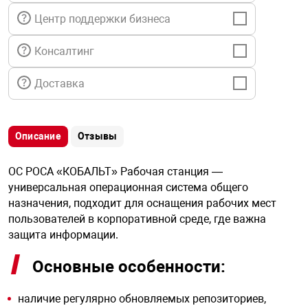
я техника
Центр поддержки бизнеса
ые автомобили
Консалтинг
Доставка
защиты информации
Описание
Отзывы
ОС РОСА «КОБАЛЬТ» Рабочая станция —
нная техника
универсальная операционная система общего
назначения, подходит для оснащения рабочих мест
пользователей в корпоративной среде, где важна
е средства охраны
защита информации.
Основные особенности:
ые ключи
наличие регулярно обновляемых репозиториев,
жарные сигнализации