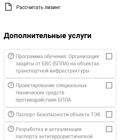
орудование
Прочее оборуд
Оборудования д
взрывозащищё
напряжением 2
Рассчитать лизинг
Товарные весы
видеонаблюде
Турникеты
пожаротушени
истическое
Оповещатели с
Стабилизаторы
Торговые весы
ие
Пульты управл
Шлагбаумы
Оборудования д
взрывозащищё
Дополнительные услуги
пожаротушени
Структурирова
Фасовочные ве
еское оборудование
Термокожухи
Шлюзовые каб
Оповещатели с
Система
Огнетушители
взрывозащищё
Программа обучения: Организация
защиты от БВС (БПЛА) на объектах
иссионные
Термошкафы
Электронные 
транспортной инфраструктуры
тры
Рукава пожарн
Посты взрыво
Проектирование специальных
технических средств
овое оборудование
Сигнально-осв
Приборы приём
противодействия БПЛА
приборы
взрывозащищё
ическое оборудование
Паспорт безопасности объекта ТЭК
Средства защи
Системы видео
дыхания
взрывозащище
Разработка и актуализация
паспорта антитеррористической