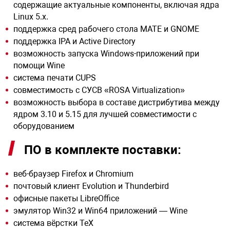
содержащие актуальные компоненты, включая ядра
Linux 5.x.
поддержка сред рабочего стола MATE и GNOME
арная безопасность
поддержка IPA и Active Directory
возможность запуска Windows-приложений при
ищенное оборудование
помощи Wine
система печати CUPS
совместимость с СУСВ «ROSA Virtualization»
питания
возможность выбора в составе дистрибутива между
ядром 3.10 и 5.15 для лучшей совместимости с
оборудованием
повещения
ПО в комплекте поставки:
веб-браузер Firefox и Chromium
почтовый клиент Evolution и Thunderbird
офисные пакеты LibreOffice
эмулятор Win32 и Win64 приложений — Wine
система вёрстки TeX