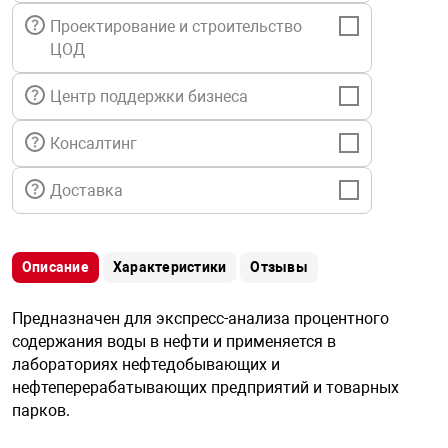
я техника
Проектирование и строительство
ЦОД
ые автомобили
Центр поддержки бизнеса
защиты информации
Консалтинг
Доставка
нная техника
Описание
Характеристики
Отзывы
Предназначен для экспресс-анализа процентного
е средства охраны
содержания воды в нефти и применяется в
лабораториях нефтедобывающих и
ые ключи
нефтеперерабатывающих предприятий и товарных
парков.
жарные сигнализации