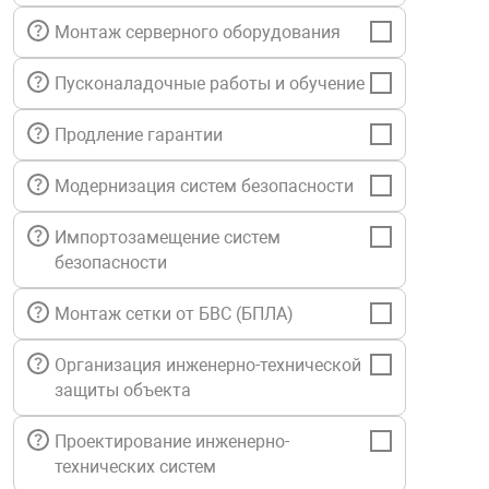
нтроля управления
Монтаж серверного оборудования
Пусконаладочные работы и обучение
ниторинга и аналитики
Продление гарантии
ии объектов
сти
Модернизация систем безопасности
раны периметра
Импортозамещение систем
безопасности
ектропитания
Монтаж сетки от БВС (БПЛА)
Организация инженерно-технической
оборудование
защиты объекта
 и экипировка
Проектирование инженерно-
технических систем