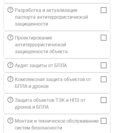
Средства инди
Табло взрыво
Разработка и актуализация
металлоконструкции
паспорта антитеррористической
защищенности
Стволы пожар
Термошкафы в
вные решения
Проектирование
Узлы стыковоч
антитеррористической
нная безопасность
защищенности объекта
Установки рас
Аудит защиты от БПЛА
Комплексная защита объектов от
Шкафы пожарн
БПЛА и дронов
Щиты пожарны
Защита объектов ТЭК и НПЗ от
ные установки
дронов и БПЛА
Монтаж и техническое обслуживание
ное оборудование
систем безопасности