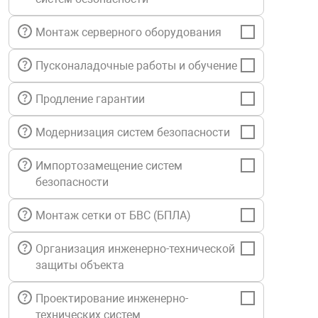
нтроля управления
Монтаж серверного оборудования
Пусконаладочные работы и обучение
ниторинга и аналитики
ии объектов
Продление гарантии
сти
Модернизация систем безопасности
раны периметра
Импортозамещение систем
безопасности
ектропитания
Монтаж сетки от БВС (БПЛА)
оборудование
Организация инженерно-технической
защиты объекта
 и экипировка
Проектирование инженерно-
технических систем