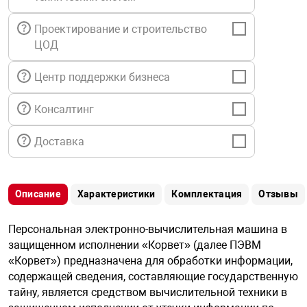
я техника
Проектирование и строительство
ЦОД
ые автомобили
Центр поддержки бизнеса
защиты информации
Консалтинг
Доставка
нная техника
Описание
Характеристики
Комплектация
Отзывы
е средства охраны
Персональная электронно-вычислительная машина в
защищенном исполнении «Корвет» (далее ПЭВМ
«Корвет») предназначена для обработки информации,
ые ключи
содержащей сведения, составляющие государственную
тайну, является средством вычислительной техники в
жарные сигнализации