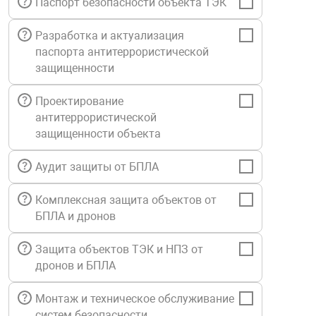
Паспорт безопасности объекта ТЭК
Средства инди
Табло взрыво
металлоконструкции
Разработка и актуализация
паспорта антитеррористической
Стволы пожар
Термошкафы в
защищенности
вные решения
Проектирование
Узлы стыковоч
нная безопасность
антитеррористической
защищенности объекта
Установки рас
Аудит защиты от БПЛА
Шкафы пожарн
Комплексная защита объектов от
БПЛА и дронов
Щиты пожарны
ные установки
Защита объектов ТЭК и НПЗ от
дронов и БПЛА
ное оборудование
Монтаж и техническое обслуживание
систем безопасности