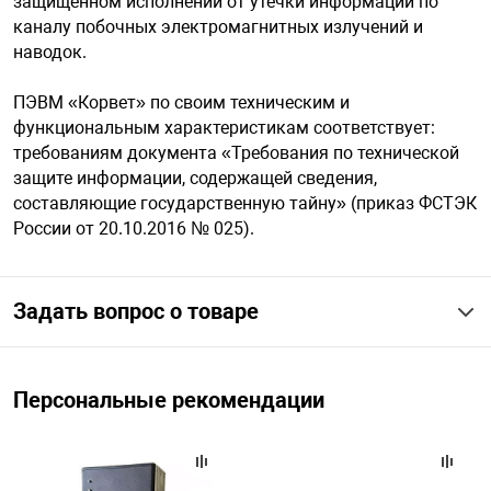
защищенном исполнении от утечки информации по
каналу побочных электромагнитных излучений и
наводок.
арная безопасность
ПЭВМ «Корвет» по своим техническим и
функциональным характеристикам соответствует:
ищенное оборудование
требованиям документа «Требования по технической
защите информации, содержащей сведения,
питания
составляющие государственную тайну» (приказ ФСТЭК
России от 20.10.2016 № 025).
повещения
Задать вопрос о товаре
Персональные рекомендации