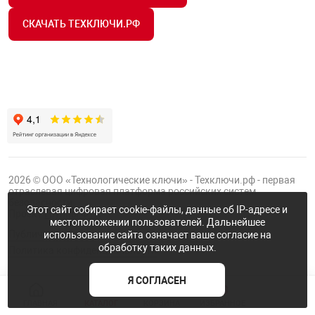
СКАЧАТЬ ТЕХКЛЮЧИ.РФ
2026 © ООО «Технологические ключи» - Техключи.рф - первая
отраслевая цифровая платформа российских систем
безопасности.
Этот сайт собирает cookie-файлы, данные об IP-адресе и
Проект
Группы ФТК
местоположении пользователей. Дальнейшее
Публичная оферта
использование сайта означает ваше согласие на
обработку таких данных.
Политика конфиденциальности
Я СОГЛАСЕН
NaN
ГЛАВНАЯ
КАТАЛОГ
КОРЗИНА
ИЗБРАННОЕ