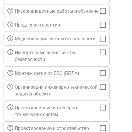
нтроля управления
Пусконаладочные работы и обучение
Продление гарантии
ниторинга и аналитики
ии объектов
Модернизация систем безопасности
сти
Импортозамещение систем
безопасности
раны периметра
Монтаж сетки от БВС (БПЛА)
ектропитания
Организация инженерно-технической
защиты объекта
оборудование
Проектирование инженерно-
технических систем
 и экипировка
Проектирование и строительство