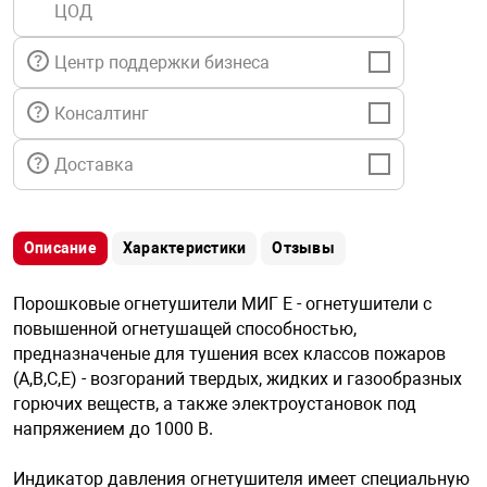
ЦОД
я техника
Центр поддержки бизнеса
ые автомобили
Консалтинг
защиты информации
Доставка
Описание
Характеристики
Отзывы
нная техника
Порошковые огнетушители МИГ Е - огнетушители с
повышенной огнетушащей способностью,
е средства охраны
предназначеные для тушения всех классов пожаров
(А,В,С,Е) - возгораний твердых, жидких и газообразных
горючих веществ, а также электроустановок под
ые ключи
напряжением до 1000 В.
Индикатор давления огнетушителя имеет специальную
жарные сигнализации