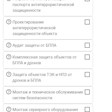
паспорта антитеррористической
Средства инди
Табло взрыво
металлоконструкции
защищенности
Стволы пожар
Термошкафы в
Проектирование
вные решения
антитеррористической
защищенности объекта
Узлы стыковоч
нная безопасность
Аудит защиты от БПЛА
Установки рас
Комплексная защита объектов от
БПЛА и дронов
Шкафы пожарн
Защита объектов ТЭК и НПЗ от
дронов и БПЛА
Щиты пожарны
ные установки
Монтаж и техническое обслуживание
систем безопасности
ное оборудование
Монтаж серверного оборудования