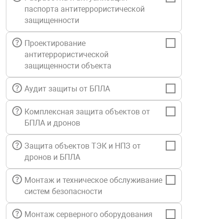
паспорта антитеррористической
Средства инди
Табло взрыво
металлоконструкции
защищенности
Стволы пожар
Термошкафы в
Проектирование
вные решения
антитеррористической
защищенности объекта
Узлы стыковоч
нная безопасность
Аудит защиты от БПЛА
Установки рас
Комплексная защита объектов от
БПЛА и дронов
Шкафы пожарн
Защита объектов ТЭК и НПЗ от
дронов и БПЛА
Щиты пожарны
ные установки
Монтаж и техническое обслуживание
систем безопасности
ное оборудование
Монтаж серверного оборудования