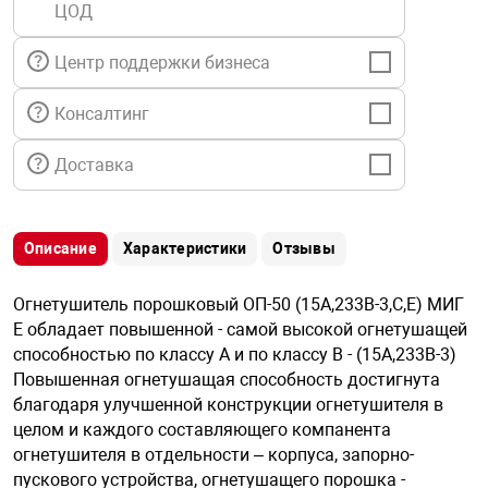
ЦОД
я техника
Центр поддержки бизнеса
ые автомобили
Консалтинг
защиты информации
Доставка
Описание
Характеристики
Отзывы
нная техника
Огнетушитель порошковый ОП-50 (15А,233В-3,С,Е) МИГ
Е обладает повышенной - самой высокой огнетушащей
е средства охраны
способностью по классу А и по классу В - (15А,233В-3)
Повышенная огнетушащая способность достигнута
благодаря улучшенной конструкции огнетушителя в
ые ключи
целом и каждого составляющего компанента
огнетушителя в отдельности – корпуса, запорно-
пускового устройства, огнетушащего порошка -
жарные сигнализации