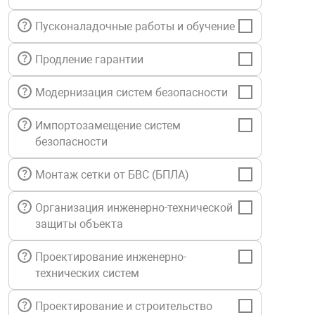
нтроля управления
Пусконаладочные работы и обучение
Продление гарантии
ниторинга и аналитики
ии объектов
Модернизация систем безопасности
сти
Импортозамещение систем
безопасности
раны периметра
Монтаж сетки от БВС (БПЛА)
ектропитания
Организация инженерно-технической
защиты объекта
оборудование
Проектирование инженерно-
технических систем
 и экипировка
Проектирование и строительство