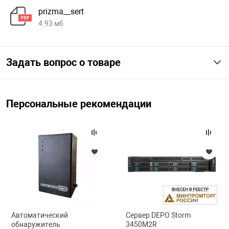
prizma__sert
4.93 мб
арная безопасность
Задать вопрос о товаре
ищенное оборудование
питания
Персональные рекомендации
повещения
Автоматический
Сервер DEPO Storm
обнаружитель
3450M2R