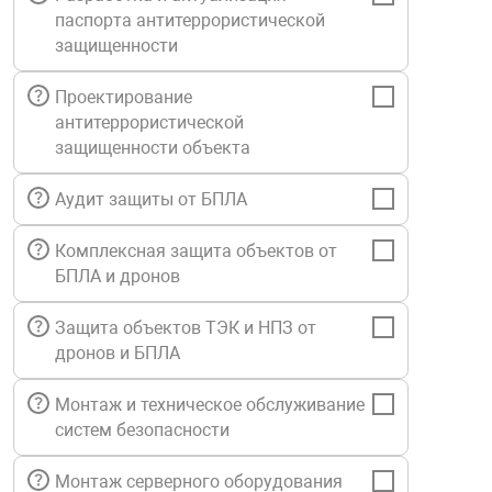
паспорта антитеррористической
Средства инди
Табло взрыво
металлоконструкции
защищенности
Стволы пожар
Термошкафы в
Проектирование
вные решения
антитеррористической
защищенности объекта
Узлы стыковоч
нная безопасность
Аудит защиты от БПЛА
Установки рас
Комплексная защита объектов от
БПЛА и дронов
Шкафы пожарн
Защита объектов ТЭК и НПЗ от
дронов и БПЛА
Щиты пожарны
ные установки
Монтаж и техническое обслуживание
систем безопасности
ное оборудование
Монтаж серверного оборудования