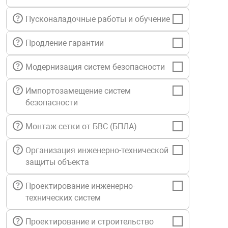
нтроля управления
Пусконаладочные работы и обучение
Продление гарантии
ниторинга и аналитики
ии объектов
Модернизация систем безопасности
сти
Импортозамещение систем
безопасности
раны периметра
Монтаж сетки от БВС (БПЛА)
ектропитания
Организация инженерно-технической
защиты объекта
оборудование
Проектирование инженерно-
технических систем
 и экипировка
Проектирование и строительство