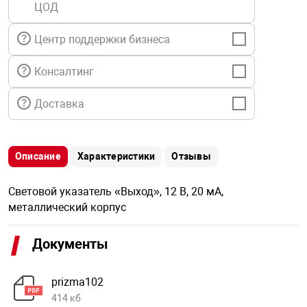
ЦОД
я техника
Центр поддержки бизнеса
ые автомобили
Консалтинг
защиты информации
Доставка
Описание
Характеристики
Отзывы
нная техника
Световой указатель «Выход», 12 В, 20 мА,
металлический корпус
е средства охраны
Документы
ые ключи
prizma102
414 кб
жарные сигнализации