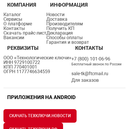
орудование
Прочее оборуд
Оборудования д
взрывозащищё
напряжением 2
КОМПАНИЯ
ИНФОРМАЦИЯ
Товарные весы
видеонаблюде
Турникеты
пожаротушени
Диапазон рабочих температур
Каталог
Новости
Сервисы
Доставка
истическое
Оповещатели с
Стабилизаторы
О платформе
Производителям
Торговые весы
ие
Пульты управл
Шлагбаумы
Оборудования д
взрывозащищё
Контакты
Получить КП
Хранение
Скачать прайс-лист
Декларация
пожаротушени
Вакансии
Способы оплаты
Структурирова
Гарантия и возврат
Фасовочные ве
еское оборудование
Термокожухи
Шлюзовые каб
Оповещатели с
Система
Рабочая частота
РЕКВИЗИТЫ
КОНТАКТЫ
Огнетушители
взрывозащищё
ООО «Технологические ключи»
+7 (800) 101-06-96
ИНН 9729100722
иссионные
Термошкафы
Электронные 
Относительная влажность
Бесплатный звонок по России
КПП 770401001
тры
Рукава пожарн
Посты взрыво
ОГРН 1177746634559
sale-tk@ftcmail.ru
Для заказов
Количество каналов
овое оборудование
Сигнально-осв
Приборы приём
приборы
взрывозащищё
ПРИЛОЖЕНИЯ НА ANDROID
Форма корпуса
ическое оборудование
Средства защи
Системы видео
Оперативная память
СКАЧАТЬ ТЕХКЛЮЧИ.НОВОСТИ
дыхания
взрывозащище