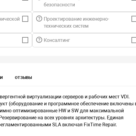
Источ
безопасности
KVM c
нической
Проектирование инженерно-
технических систем
Консалтинг
КИ
ОТЗЫВЫ
ергентной виртуализации серверов и рабочих мест VDI.
укт (оборудование и программное обеспечение включены 
заимно оптимизированные HW и SW для максимальной
Резервирование на всех уровнях архитектуры. Единая
регламентированными SLA включая FixTime Repair.