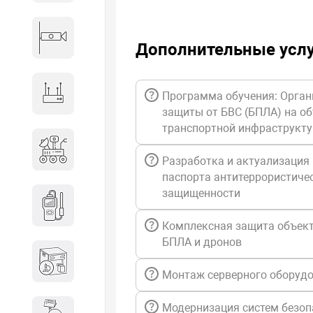
Видеонаблюдение
Дополнительные усл
Сетевое оборудование
Программа обучения: Орган
защиты от БВС (БПЛА) на о
транспортной инфраструкт
Антитеррористическое
оборудование
Разработка и актуализация
паспорта антитеррористиче
защищенности
Дозиметрическое
оборудование
Комплексная защита объект
БПЛА и дронов
Атомно-эмиссионные
спектрометры
Монтаж серверного оборуд
Модернизация систем безоп