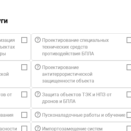
Подде
Intel, 
Управ
уги
Рабоч
Поддер
Linux,
изация
Проектирование специальных
Автом
бъектах
технических средств
Интер
уры
противодействия БПЛА
Графи
Проектирование
Сводн
ской
антитеррористической
Управ
защищенности объекта
Управ
Управ
ов от
Защита объектов ТЭК и НПЗ от
Управ
дронов и БПЛА
Количе
Полоса
ования
Пусконаладочные работы и обучение
Архите
Возмо
асности
Импортозамещение систем