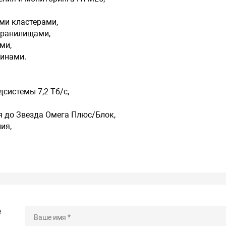
ми кластерами,
хранилищами,
ми,
инами.
системы 7,2 Тб/с,
 до Звезда Омега Плюс/Блок,
ия,
е