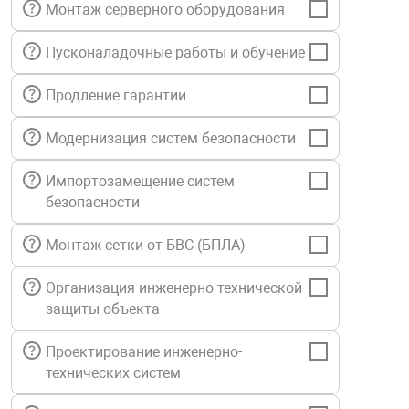
Монтаж серверного оборудования
нтроля управления
Пусконаладочные работы и обучение
Продление гарантии
ниторинга и аналитики
ии объектов
сти
Модернизация систем безопасности
Импортозамещение систем
раны периметра
безопасности
Монтаж сетки от БВС (БПЛА)
ектропитания
Организация инженерно-технической
оборудование
защиты объекта
Проектирование инженерно-
 и экипировка
технических систем