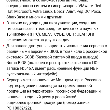
совместимость со множеством актуальных
операционных систем и гипервизоров: VMware, Red
Hat, Microsoft, Astra Linux, Брест, Альт, Ред ОС, Роса,
арная безопасность
SharxBase и многими другими.
Отлично подходит для виртуализации, создания
гиперконвергентных сред, технических и научных
ищенное оборудование
вычислений (HPC), ML/AI, СУБД, OLTP, OLAP, BI и
решения множества других задач.
питания
Для заказа доступны варианты исполнения сервера с
различными версиями BIOS, в том числе с российской
системой БСВВ (базовой системой ввода-вывода)
повещения
Numa BIOS (включен в реестр отечественного ПО -
запись №5467, имеет расширенные функции ИБ и
русскоязычный интерфейс).
Сервер имеет заключение Минпромторга России о
подтверждении производства промышленной
продукции на территории Российской Федерации и
включен в единый реестр российской
радиоэлектронной продукции (номер записи
РЭ-10032/22).