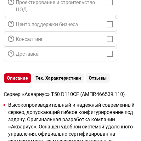
Проектирование и строительство
я техника
ЦОД
ые автомобили
Центр поддержки бизнеса
Консалтинг
защиты информации
Доставка
Описание
Тех. Характеристики
Отзывы
нная техника
Сервер «Аквариус» T50 D110CF (АМПР.466539.110)
е средства охраны
Высокопроизводительный и надежный современный
сервер, допускающий гибкое конфигурирование под
задачу. Оригинальная разработка компании
ые ключи
«Аквариус». Оснащен удобной системой удаленного
управления, официально сертифицирован на
жарные сигнализации