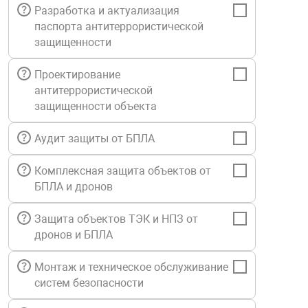
Разработка и актуализация
Средства инди
Табло взрыво
паспорта антитеррористической
металлоконструкции
защищенности
Стволы пожар
Термошкафы в
вные решения
Проектирование
антитеррористической
Узлы стыковоч
защищенности объекта
нная безопасность
Аудит защиты от БПЛА
Установки рас
Комплексная защита объектов от
Шкафы пожарн
БПЛА и дронов
Защита объектов ТЭК и НПЗ от
Щиты пожарны
дронов и БПЛА
ные установки
Монтаж и техническое обслуживание
ное оборудование
систем безопасности