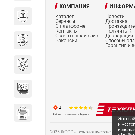
КОМПАНИЯ
ИНФОРМ
Охранно-пожарные
Каталог
Новости
сигнализации
Сервисы
Доставка
О платформе
Производит
Контакты
Получить КП
Скачать прайс-лист
Декларация
Противопожарная
Вакансии
Способы оп
безопасность
Гарантия и 
Взрывозащищенное
оборудование
Источники питания
Системы оповещения
Этот сай
и место
использ
2026 © ООО «Технологические ключи» - Т