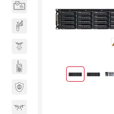
Система бронирования
переговорных
Досмотровое оборудование
Защита от БПЛА
Радиостанции
Кибербезопасность
БПА