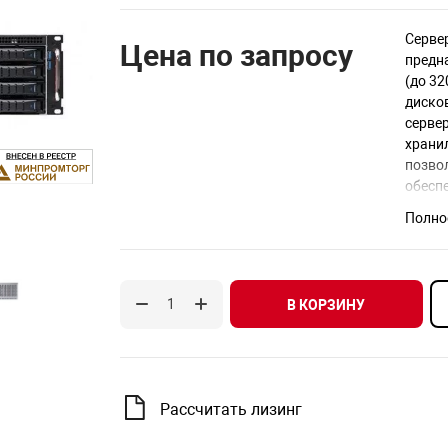
Серве
Цена по запросу
предн
(до 3
диско
серве
храни
позво
обесп
Полно
Подде
3,5″ и
устано
В КОРЗИНУ
Серве
блока
Рассчитать лизинг