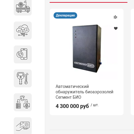
Специальные автомобили
Декларация
Средства защиты информации
Телефония
Тепловизионная техника
Автоматический
обнаружитель биоаэрозолей
Сегмент БИО
Технические средства охраны
4 300 000 руб
/ шт.
Электронные ключи