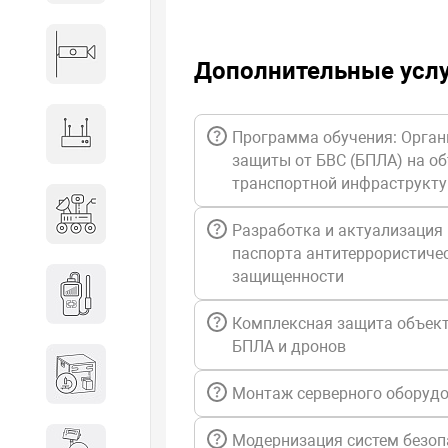
Видеонаблюдение
Дополнительные усл
Сетевое оборудование
Программа обучения: Орган
защиты от БВС (БПЛА) на о
транспортной инфраструкт
Антитеррористическое
оборудование
Разработка и актуализация
паспорта антитеррористиче
защищенности
Дозиметрическое
оборудование
Комплексная защита объект
БПЛА и дронов
Атомно-эмиссионные
спектрометры
Монтаж серверного оборуд
Модернизация систем безоп