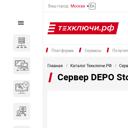
Ваш город:
Москва
En
Каталог
Серверное оборудование
Платформа
Сервисы
Получи
Компьютеры и ноутбуки
Главная
Каталог Техключи.РФ
Серв
Сервер DEPO S
Комплектующие для
вычислительного
оборудования
Программное обеспечение