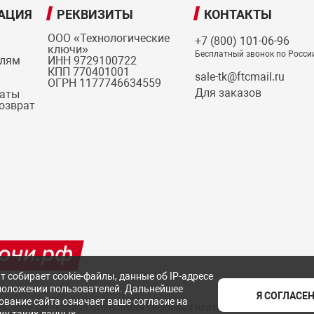
АЦИЯ
РЕКВИЗИТЫ
КОНТАКТЫ
ООО «Технологические
+7 (800) 101-06-96
ключи»
Бесплатный звонок по Росси
елям
ИНН 9729100722
КПП 770401001
sale-tk@ftcmail.ru
ОГРН 1177746634559
Для заказов
латы
возврат
т собирает cookie-файлы, данные об IP-адресе
положении пользователей. Дальнейшее
Я СОГЛАСЕ
ование сайта означает ваше согласие на
ехключи.рф - первая отраслевая цифровая платформа российских с