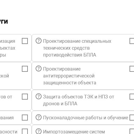
уги
изация
Проектирование специальных
бъектах
технических средств
уры
противодействия БПЛА
Проектирование
ской
антитеррористической
защищенности объекта
ов от
Защита объектов ТЭК и НПЗ от
дронов и БПЛА
ования
Пусконаладочные работы и обучение
асности
Импортозамещение систем