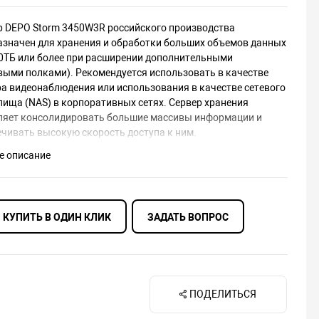
р DEPO Storm 3450W3R российского производства
азначен для хранения и обработки больших объемов данных
20ТБ или более при расширении дополнительными
выми полками). Рекомендуется использовать в качестве
ра видеонаблюдения или использования в качестве сетевого
лища (NAS) в корпоративных сетях. Сервер хранения
ляет консолидировать большие массивы информации и
ечивать высокую скорость доступа к ним.
е описание
рживается установка 16 дисков SATA/NL-SAS/SAS формата
ли 2,5″ и 2 дисков 2,5″ SATA в корзине горячей замены под
вку ОС на задней панели корпуса.
КУПИТЬ В ОДИН КЛИК
ЗАДАТЬ ВОПРОС
р хранения данных высотой 3U комплектуется двумя
ми питания 800 Вт и набором для монтажа в стойку.
ПОДЕЛИТЬСЯ