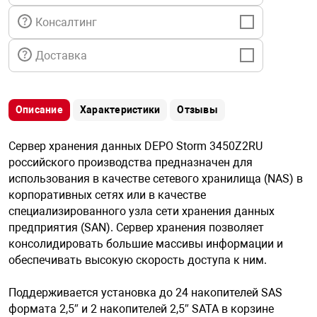
я техника
Консалтинг
ые автомобили
Доставка
защиты информации
Описание
Характеристики
Отзывы
Сервер хранения данных DEPO Storm 3450Z2RU
российского производства предназначен для
использования в качестве сетевого хранилища (NAS) в
нная техника
корпоративных сетях или в качестве
специализированного узла сети хранения данных
предприятия (SAN). Сервер хранения позволяет
е средства охраны
консолидировать большие массивы информации и
обеспечивать высокую скорость доступа к ним.
ые ключи
Поддерживается установка до 24 накопителей SAS
формата 2,5″ и 2 накопителей 2,5″ SATA в корзине
жарные сигнализации