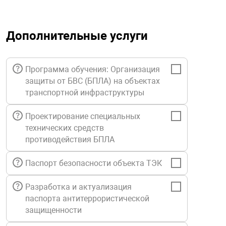
орудование
Прочее оборуд
Оборудования д
взрывозащищё
напряжением 2
Товарные весы
видеонаблюде
Турникеты
пожаротушени
Дополнительные услуги
истическое
Оповещатели с
Стабилизаторы
Торговые весы
ие
Пульты управл
Шлагбаумы
Оборудования д
взрывозащищё
пожаротушени
Программа обучения: Организация
Структурирова
Фасовочные ве
еское оборудование
Термокожухи
Шлюзовые каб
Оповещатели с
Система
защиты от БВС (БПЛА) на объектах
Огнетушители
взрывозащищё
транспортной инфраструктуры
иссионные
Термошкафы
Электронные 
Проектирование специальных
тры
Рукава пожарн
Посты взрыво
технических средств
противодействия БПЛА
овое оборудование
Сигнально-осв
Приборы приём
Паспорт безопасности объекта ТЭК
приборы
взрывозащищё
ическое оборудование
Разработка и актуализация
Средства защи
Системы видео
паспорта антитеррористической
дыхания
взрывозащище
защищенности