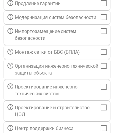
Продление гарантии
нтроля управления
Модернизация систем безопасности
Импортозамещение систем
ниторинга и аналитики
безопасности
ии объектов
сти
Монтаж сетки от БВС (БПЛА)
раны периметра
Организация инженерно-технической
защиты объекта
ектропитания
Проектирование инженерно-
технических систем
оборудование
Проектирование и строительство
ЦОД
 и экипировка
Центр поддержки бизнеса