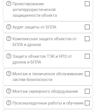
Проектирование
Средства инди
Табло взрыво
антитеррористической
металлоконструкции
защищенности объекта
Стволы пожар
Термошкафы в
вные решения
Аудит защиты от БПЛА
Узлы стыковоч
Комплексная защита объектов от
нная безопасность
БПЛА и дронов
Установки рас
Защита объектов ТЭК и НПЗ от
дронов и БПЛА
Шкафы пожарн
Монтаж и техническое обслуживание
систем безопасности
Щиты пожарны
ные установки
Монтаж серверного оборудования
ное оборудование
Пусконаладочные работы и обучение