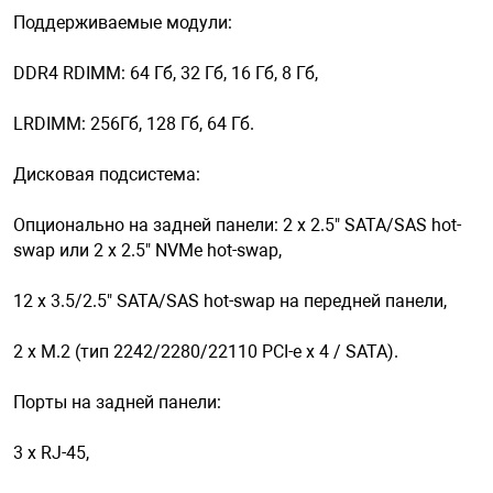
Поддерживаемые модули:
арная безопасность
DDR4 RDIMM: 64 Гб, 32 Гб, 16 Гб, 8 Гб,
LRDIMM: 256Гб, 128 Гб, 64 Гб.
ищенное оборудование
Дисковая подсистема:
питания
Опционально на задней панели: 2 х 2.5" SATA/SAS hot-
swap или 2 х 2.5" NVMe hot-swap,
повещения
12 х 3.5/2.5" SATA/SAS hot-swap на передней панели,
2 x M.2 (тип 2242/2280/22110 PCI-e x 4 / SATA).
Порты на задней панели:
3 х RJ-45,