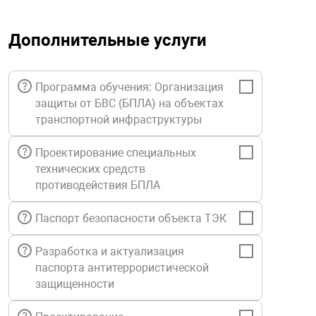
орудование
Прочее оборуд
Оборудования д
взрывозащищё
напряжением 2
Товарные весы
видеонаблюде
Турникеты
пожаротушени
Дополнительные услуги
истическое
Оповещатели с
Стабилизаторы
Торговые весы
ие
Пульты управл
Шлагбаумы
Оборудования д
взрывозащищё
пожаротушени
Программа обучения: Организация
Структурирова
защиты от БВС (БПЛА) на объектах
Фасовочные ве
еское оборудование
Термокожухи
Шлюзовые каб
Оповещатели с
Система
транспортной инфраструктуры
Огнетушители
взрывозащищё
Проектирование специальных
иссионные
Термошкафы
Электронные 
тры
технических средств
Рукава пожарн
Посты взрыво
противодействия БПЛА
овое оборудование
Сигнально-осв
Приборы приём
Паспорт безопасности объекта ТЭК
приборы
взрывозащищё
Разработка и актуализация
ическое оборудование
паспорта антитеррористической
Средства защи
Системы видео
защищенности
дыхания
взрывозащище