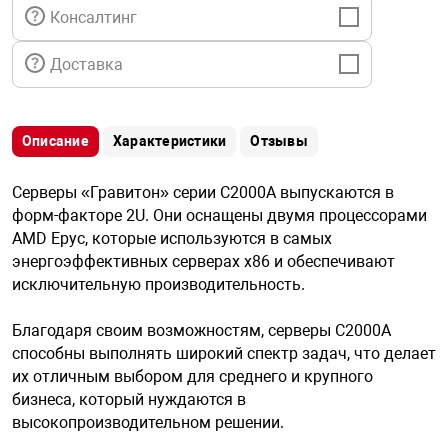
я техника
Консалтинг
Доставка
ые автомобили
защиты информации
Описание
Характеристики
Отзывы
Серверы «Гравитон» серии С2000А выпускаются в
форм-факторе 2U. Они оснащены двумя процессорами
AMD Epyc, которые используются в самых
нная техника
энергоэффективных серверах x86 и обеспечивают
исключительную производительность.
е средства охраны
Благодаря своим возможностям, серверы С2000А
способны выполнять широкий спектр задач, что делает
их отличным выбором для среднего и крупного
ые ключи
бизнеса, который нуждаются в
высокопроизводительном решении.
жарные сигнализации