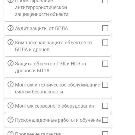
Проектирование
Средства инди
Табло взрыво
антитеррористической
металлоконструкции
защищенности объекта
Стволы пожар
Термошкафы в
Аудит защиты от БПЛА
вные решения
Комплексная защита объектов от
Узлы стыковоч
нная безопасность
БПЛА и дронов
Установки рас
Защита объектов ТЭК и НПЗ от
дронов и БПЛА
Шкафы пожарн
Монтаж и техническое обслуживание
систем безопасности
Щиты пожарны
ные установки
Монтаж серверного оборудования
Пусконаладочные работы и обучение
ное оборудование
Продление гарантии