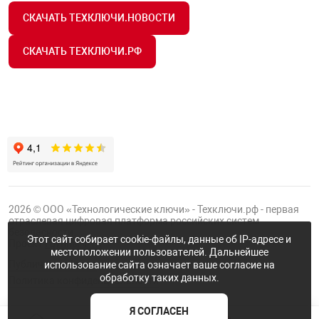
СКАЧАТЬ ТЕХКЛЮЧИ.НОВОСТИ
СКАЧАТЬ ТЕХКЛЮЧИ.РФ
2026 © ООО «Технологические ключи» - Техключи.рф - первая
отраслевая цифровая платформа российских систем
безопасности.
Этот сайт собирает cookie-файлы, данные об IP-адресе и
Проект
Группы ФТК
местоположении пользователей. Дальнейшее
Публичная оферта
использование сайта означает ваше согласие на
обработку таких данных.
Политика конфиденциальности
Я СОГЛАСЕН