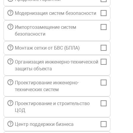
нтроля управления
Модернизация систем безопасности
Импортозамещение систем
ниторинга и аналитики
безопасности
ии объектов
сти
Монтаж сетки от БВС (БПЛА)
Организация инженерно-технической
раны периметра
защиты объекта
ектропитания
Проектирование инженерно-
технических систем
оборудование
Проектирование и строительство
ЦОД
 и экипировка
Центр поддержки бизнеса