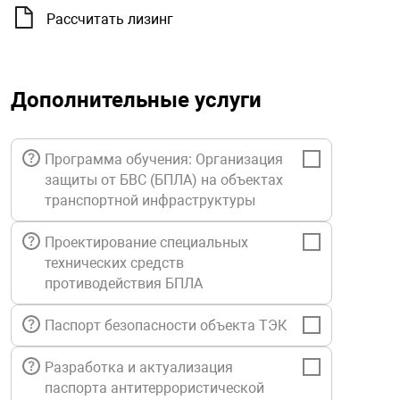
орудование
Прочее оборуд
Оборудования д
взрывозащищё
напряжением 2
Рассчитать лизинг
Товарные весы
видеонаблюде
Турникеты
пожаротушени
истическое
Оповещатели с
Стабилизаторы
Торговые весы
ие
Пульты управл
Шлагбаумы
Оборудования д
взрывозащищё
Дополнительные услуги
пожаротушени
Структурирова
Фасовочные ве
еское оборудование
Термокожухи
Шлюзовые каб
Оповещатели с
Система
Программа обучения: Организация
Огнетушители
взрывозащищё
защиты от БВС (БПЛА) на объектах
иссионные
Термошкафы
Электронные 
транспортной инфраструктуры
тры
Рукава пожарн
Посты взрыво
Проектирование специальных
технических средств
овое оборудование
Сигнально-осв
Приборы приём
противодействия БПЛА
приборы
взрывозащищё
ическое оборудование
Паспорт безопасности объекта ТЭК
Средства защи
Системы видео
дыхания
взрывозащище
Разработка и актуализация
паспорта антитеррористической