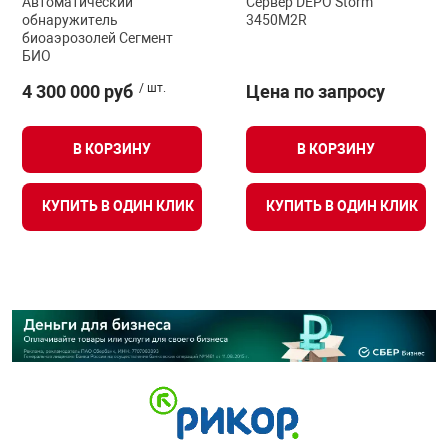
Автоматический
Сервер DEPO Storm
обнаружитель
3450M2R
биоаэрозолей Сегмент
БИО
4 300 000 руб
/ шт.
Цена по запросу
В КОРЗИНУ
В КОРЗИНУ
КУПИТЬ В ОДИН КЛИК
КУПИТЬ В ОДИН КЛИК