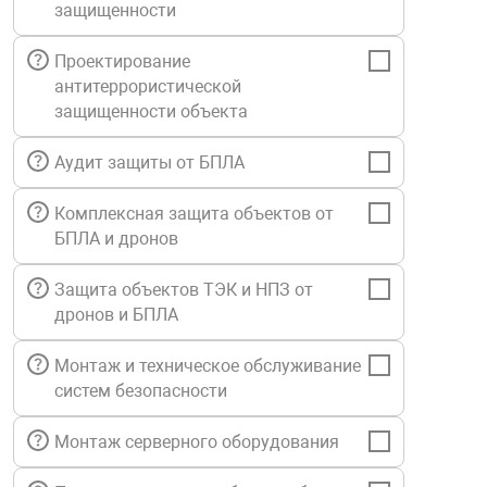
защищенности
Средства инди
Табло взрыво
металлоконструкции
Проектирование
антитеррористической
Стволы пожар
Термошкафы в
вные решения
защищенности объекта
Узлы стыковоч
Аудит защиты от БПЛА
нная безопасность
Комплексная защита объектов от
Установки рас
БПЛА и дронов
Защита объектов ТЭК и НПЗ от
Шкафы пожарн
дронов и БПЛА
Щиты пожарны
Монтаж и техническое обслуживание
ные установки
систем безопасности
Монтаж серверного оборудования
ное оборудование