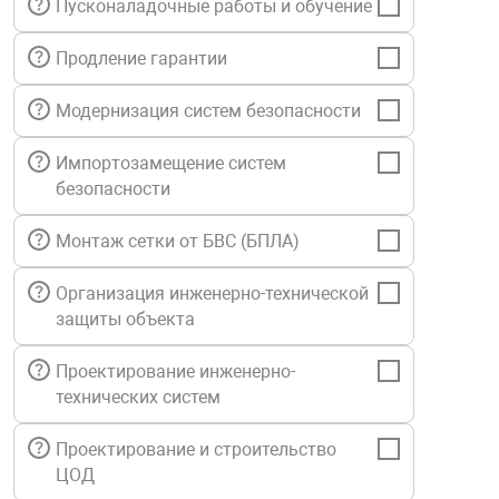
Пусконаладочные работы и обучение
нтроля управления
Продление гарантии
Модернизация систем безопасности
ниторинга и аналитики
ии объектов
Импортозамещение систем
сти
безопасности
раны периметра
Монтаж сетки от БВС (БПЛА)
Организация инженерно-технической
ектропитания
защиты объекта
Проектирование инженерно-
оборудование
технических систем
 и экипировка
Проектирование и строительство
ЦОД