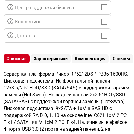
я техника
Центр поддержки бизнеса
Консалтинг
ые автомобили
Доставка
защиты информации
Описание
Характеристики
Комплектация
Отзывы
Серверная платформа Рикор RP6212DSP-PB35-1600HS.
нная техника
Дисковая подсистема: На фронтальной панели
12x3.5/2.5" HDD/SSD (SATA/SAS) с поддержкой горячей
замены (Hot-Swap). На задней панели 2x2.5" HDD/SSD
е средства охраны
(SATA/SAS) с поддержкой горячей замены (Hot-Swap).
Дисковая подсистема: 9xSATA + 1xMiniSAS HD с
ые ключи
поддержкой RAID 0, 1, 10 на основе Intel C621 1xM.2 PCI-
E x1 / SATA тип М 1xM.2 PCI-E x4. Наличие интерфейсов:
4 порта USB 3.0 (2 порта на задней панели, 2 на
жарные сигнализации