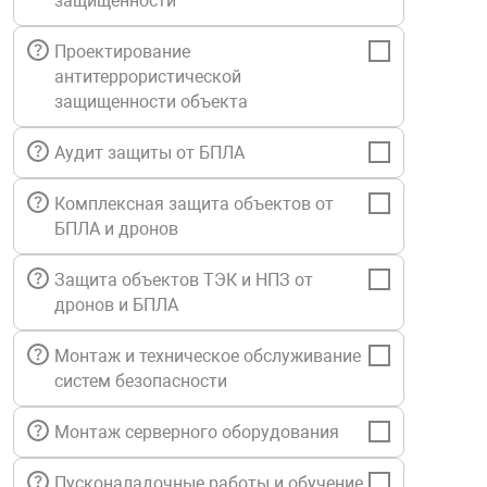
защищенности
Средства инди
Табло взрыво
металлоконструкции
Проектирование
антитеррористической
Стволы пожар
Термошкафы в
защищенности объекта
вные решения
Аудит защиты от БПЛА
Узлы стыковоч
нная безопасность
Комплексная защита объектов от
Установки рас
БПЛА и дронов
Защита объектов ТЭК и НПЗ от
Шкафы пожарн
дронов и БПЛА
Монтаж и техническое обслуживание
Щиты пожарны
ные установки
систем безопасности
Монтаж серверного оборудования
ное оборудование
Пусконаладочные работы и обучение