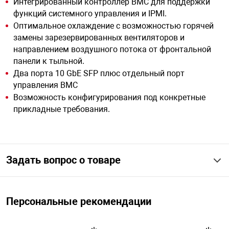
Интегрированный контроллер BMC для поддержки
функций системного управления и IPMI.
Оптимальное охлаждение с возможностью горячей
арная безопасность
замены зарезервированных вентиляторов и
направлением воздушного потока от фронтальной
панели к тыльной.
ищенное оборудование
Два порта 10 GbE SFP плюс отдельный порт
управления BMC
питания
Возможность конфигурирования под конкретные
прикладные требования.
повещения
Задать вопрос о товаре
Персональные рекомендации