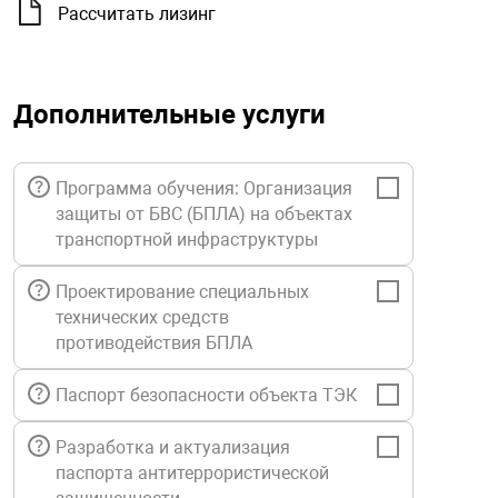
орудование
Прочее оборуд
Рассчитать лизинг
Оборудования д
взрывозащищё
напряжением 2
Товарные весы
видеонаблюде
Турникеты
пожаротушени
истическое
Оповещатели с
Стабилизаторы
Торговые весы
ие
Пульты управл
Шлагбаумы
Оборудования д
взрывозащищё
Дополнительные услуги
пожаротушени
Структурирова
Фасовочные ве
еское оборудование
Термокожухи
Шлюзовые каб
Оповещатели с
Система
Программа обучения: Организация
Огнетушители
взрывозащищё
защиты от БВС (БПЛА) на объектах
транспортной инфраструктуры
иссионные
Термошкафы
Электронные 
тры
Рукава пожарн
Посты взрыво
Проектирование специальных
технических средств
овое оборудование
Сигнально-осв
Приборы приём
противодействия БПЛА
приборы
взрывозащищё
Паспорт безопасности объекта ТЭК
ическое оборудование
Средства защи
Системы видео
Разработка и актуализация
дыхания
взрывозащище
паспорта антитеррористической