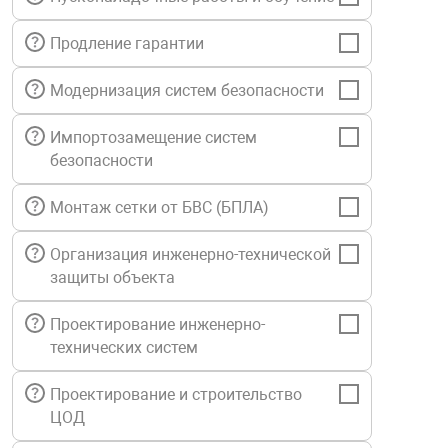
нтроля управления
Продление гарантии
Модернизация систем безопасности
ниторинга и аналитики
ии объектов
Импортозамещение систем
сти
безопасности
Монтаж сетки от БВС (БПЛА)
раны периметра
Организация инженерно-технической
ектропитания
защиты объекта
Проектирование инженерно-
оборудование
технических систем
Проектирование и строительство
 и экипировка
ЦОД