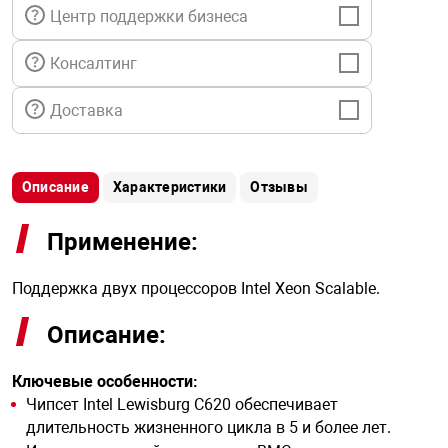
я техника
Центр поддержки бизнеса
Консалтинг
ые автомобили
Доставка
защиты информации
Описание
Характеристики
Отзывы
Применение:
нная техника
Поддержка двух процессоров Intel Xeon Scalable.
е средства охраны
Описание:
Ключевые особенности:
ые ключи
Чипсет Intel Lewisburg C620 обеспечивает
длительность жизненного цикла в 5 и более лет.
жарные сигнализации