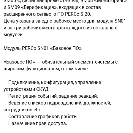
SM05 «Дисциплинарные отчеты», SM08 «Мониторинг»
и SM09 «Верификация», входящих в состав
расширенного сетевого ПО PERCo S-20.
арная безопасность
Цена указана за одно рабочее место для модуля SN01
и за три рабочих места для каждого из остальных
модулей.
ищенное оборудование
Модуль PERCo SN01 «Базовое ПО»
питания
«Базовое ПО» — обязательный элемент системы с
широким функционалом, в том числе:
повещения
Подключение, конфигурация, управление
устройствами СКУД.
Регистрация событий, задание реакций.
Ведение списков подразделений, должностей,
сотрудников etc.
Составление графиков работы.
Назначение прав доступа.