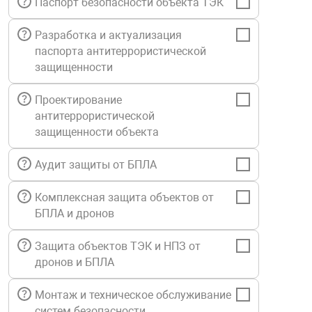
Паспорт безопасности объекта ТЭК
Средства инди
Табло взрыво
металлоконструкции
Разработка и актуализация
паспорта антитеррористической
Стволы пожар
Термошкафы в
защищенности
вные решения
Проектирование
Узлы стыковоч
нная безопасность
антитеррористической
защищенности объекта
Установки рас
Аудит защиты от БПЛА
Шкафы пожарн
Комплексная защита объектов от
БПЛА и дронов
Щиты пожарны
ные установки
Защита объектов ТЭК и НПЗ от
дронов и БПЛА
ное оборудование
Монтаж и техническое обслуживание
систем безопасности