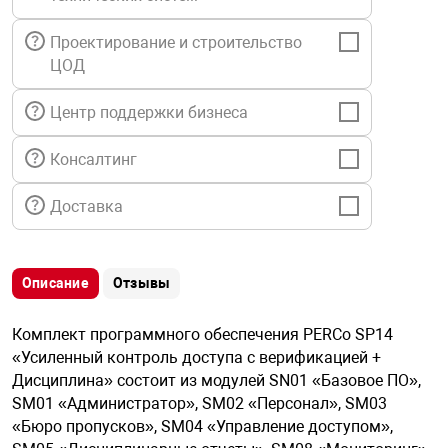
я техника
Проектирование и строительство
ЦОД
ые автомобили
Центр поддержки бизнеса
защиты информации
Консалтинг
Доставка
нная техника
Описание
Отзывы
е средства охраны
Комплект программного обеспечения PERCo SP14
«Усиленный контроль доступа с верификацией +
Дисциплина» состоит из модулей SN01 «Базовое ПО»,
ые ключи
SM01 «Администратор», SM02 «Персонал», SM03
«Бюро пропусков», SM04 «Управление доступом»,
жарные сигнализации