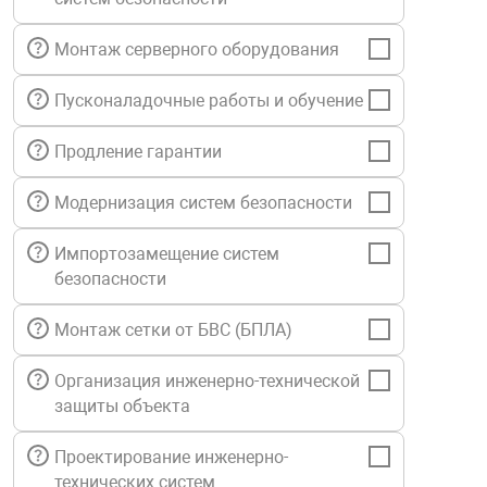
нтроля управления
Монтаж серверного оборудования
Пусконаладочные работы и обучение
ниторинга и аналитики
ии объектов
Продление гарантии
сти
Модернизация систем безопасности
раны периметра
Импортозамещение систем
безопасности
ектропитания
Монтаж сетки от БВС (БПЛА)
оборудование
Организация инженерно-технической
защиты объекта
 и экипировка
Проектирование инженерно-
технических систем