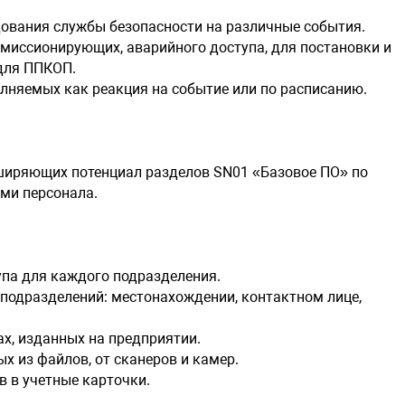
предприят
вания службы безопасности на различные события.
Модуль SM
миссионирующих, аварийного доступа, для постановки и
 для ППКОП.
SM07 обес
яемых как реакция на событие или по расписанию.
платы, сос
и «Табель 
документы,
баланса за
сширяющих потенциал разделов SN01 «Базовое ПО» по
Модуль SM
ми персонала.
SM08 отоб
своевреме
СБ и подде
па для каждого подразделения.
Мониторин
подразделений: местонахождении, контактном лице,
отдельных
, изданных на предприятии.
Фильтраци
 из файлов, от сканеров и камер.
информаци
 в учетные карточки.
Поиск посл
Просмотр 