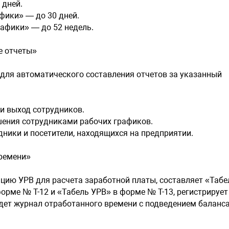
дней.
Постановк
ики» — до 30 дней.
Настройка
стандарты 
фики» — до 52 недель.
Воспроизв
Экспорт ви
е отчеты»
Модуль SM
 для автоматического составления отчетов за указанный
SM15 состо
компонента
и выход сотрудников.
Ethernet и
ния сотрудниками рабочих графиков.
мониторы и
ки и посетители, находящихся на предприятии.
Видеоинфо
ремени»
Для публи
местах, чт
цию УРВ для расчета заработной платы, составляет «Табе
Для вывода
форме № Т-12 и «Табель УРВ» в форме № Т-13, регистрирует
чувство з
дет журнал отработанного времени с подведением баланс
сотрудник
Для служе