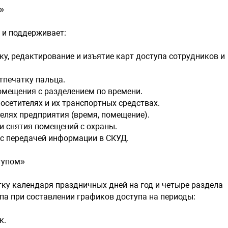
»
Модуль SM
 и поддерживает:
SM09 на ч
поддержив
, редактирование и изъятие карт доступа сотрудников и
карты соп
фотографие
печатку пальца.
мещения с разделением по времени.
Отображени
сетителях и их транспортных средствах.
Настройка
елях предприятия (время, помещение).
Допуск по
Видеозапи
 снятия помещений с охраны.
Составлени
с передачей информации в СКУД.
Модуль SM
тупом»
SM12 подд
ку календаря праздничных дней на год и четыре раздела
па при составлении графиков доступа на периоды:
Запись ви
режиме.
к.
Просмотр 