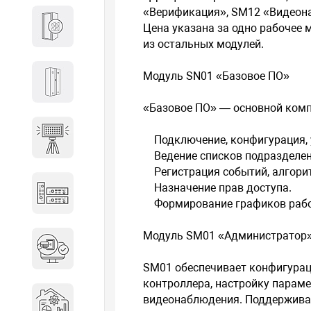
«Верификация», SM12 «Видеон
Кабины
Цена указана за одно рабочее 
из остальных модулей.
Модуль SN01 «Базовое ПО»
Локеры
«Базовое ПО» — основной комп
Осветительные установки
Подключение, конфигурация, 
Ведение списков подразделений
Регистрация событий, алгори
Назначение прав доступа.
Промышленное оборудование
Формирование графиков раб
Модуль SM01 «Администратор
Система контроля управления
доступом
SM01 обеспечивает конфигурац
контроллера, настройку парам
Системы мониторинга и
видеонаблюдения. Поддержива
аналитики эксплуатации