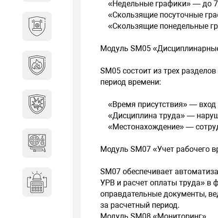
«Недельные графики» — до 7 
«Скользящие посуточные граф
Охранно-пожарные
«Скользящие понедельные гра
сигнализации
Модуль SM05 «Дисциплинарны
Противопожарная
SM05 состоит из трех разделов
безопасность
период времени:
Взрывозащищенное
«Время присутствия» — вход 
оборудование
«Дисциплина труда» — наруше
«Местонахождение» — сотрудни
Источники питания
Модуль SM07 «Учет рабочего в
SM07 обеспечивает автоматиза
Системы оповещения
УРВ и расчет оплаты труда» в 
оправдательные документы, ве
за расчетный период.
Модуль SM08 «Мониторинг»