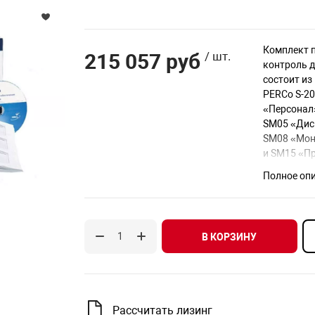
Комплект 
215 057 руб
/ шт.
контроль д
состоит из
PERCo S-20
«Персонал
SM05 «Дис
SM08 «Мон
и SM15 «Пр
Цена указа
Полное оп
места для 
Модуль SN
В КОРЗИНУ
«Базовое 
в том числе
Подключен
Ведение сп
Рассчитать лизинг