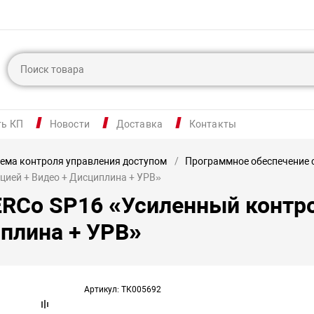
ть КП
Новости
Доставка
Контакты
ема контроля управления доступом
Программное обеспечение 
цией + Видео + Дисциплина + УРВ»
RCo SP16 «Усиленный контро
иплина + УРВ»
Артикул: ТК005692