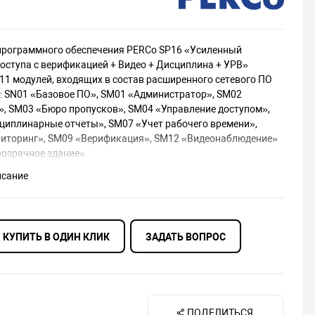
программного обеспечения PERCo SP16 «Усиленный
оступа с верификацией + Видео + Дисциплина + УРВ»
 11 модулей, входящих в состав расширенного сетевого ПО
: SN01 «Базовое ПО», SM01 «Администратор», SM02
», SM03 «Бюро пропусков», SM04 «Управление доступом»,
циплинарные отчеты», SM07 «Учет рабочего времени»,
иторинг», SM09 «Верификация», SM12 «Видеонаблюдение»
озрачное здание».
на за одно рабочее место для модуля SN01 и за три рабочих
исание
каждого из остальных модулей.
01 «Базовое ПО»
КУПИТЬ В ОДИН КЛИК
ЗАДАТЬ ВОПРОС
ПО» — основной компонент S-20 с обширным функционалом,
:
ие, конфигурация, управление устройствами СКУД.
исков подразделений, должностей, сотрудников etc.
ПОДЕЛИТЬСЯ