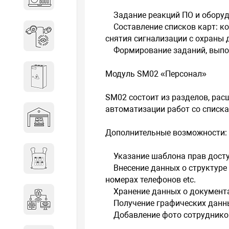
объектов недвижимости
Задание реакций ПО и оборудо
Составление списков карт: ко
Системы охраны периметра
снятия сигнализации с охраны
Формирование заданий, выполн
Модуль SM02 «Персонал»
Системы электропитания
SM02 состоит из разделов, ра
автоматизации работ со списка
Складское оборудование
Дополнительные возможности:
Указание шаблона прав досту
Снаряжение и экипировка
Внесение данных о структуре 
номерах телефонов etc.
Хранение данных о документах
Специальная техника
Получение графических данных
Добавление фото сотрудников