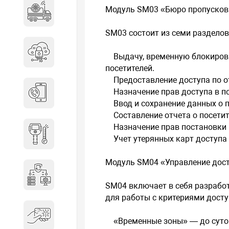
Модуль SM03 «Бюро пропусков
Специальные автомобили
SM03 состоит из семи разделов
Средства защиты информации
Выдачу, временную блокировку
посетителей.
Предоставление доступа по от
Назначение прав доступа в по
Телефония
Ввод и сохранение данных о по
Составление отчета о посетит
Назначение прав постановки и
Тепловизионная техника
Учет утерянных карт доступа 
Модуль SM04 «Управление дос
Технические средства охраны
SM04 включает в себя разработ
для работы с критериями досту
Электронные ключи
«Временные зоны» — до суто