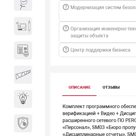
Весы и весовое оборудование
Модернизация систем безоп
Гидроакустическое
Организация инженерно-тех
оборудование
защиты объекта
Центр поддержки бизнеса
Домофоны
Защитные
металлоконструкции
ОПИСАНИЕ
ОТЗЫВЫ
Интерактивные решения
Комплект программного обеспе
верификацией + Видео + Дисцип
Информационная
расширенного сетевого ПО PER
безопасность
«Персонал», SM03 «Бюро пропу
«Дисциплинарные отчеты», SM0