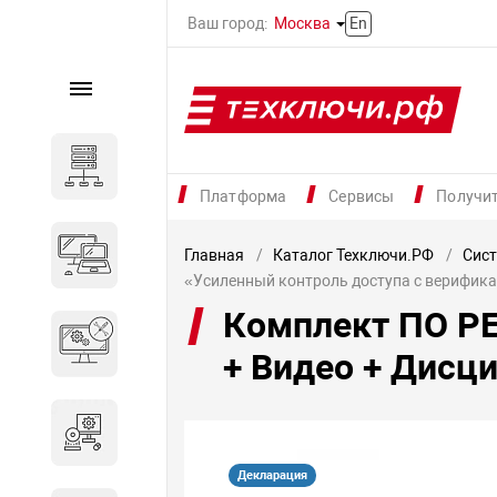
Ваш город:
Москва
En
Каталог
Серверное оборудование
Платформа
Сервисы
Получи
Компьютеры и ноутбуки
Главная
Каталог Техключи.РФ
Сист
«Усиленный контроль доступа с верифика
Комплект ПО PE
Комплектующие для
вычислительного
+ Видео + Дисц
оборудования
Программное обеспечение
Декларация