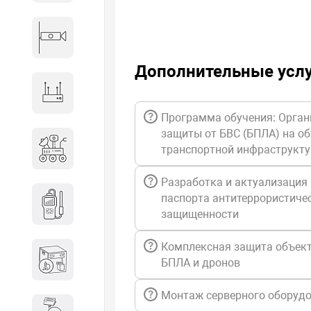
Видеонаблюдение
Дополнительные усл
Сетевое оборудование
Программа обучения: Орган
защиты от БВС (БПЛА) на о
Антитеррористическое
транспортной инфраструкт
оборудование
Разработка и актуализация
Дозиметрическое
паспорта антитеррористиче
оборудование
защищенности
Комплексная защита объект
Атомно-эмиссионные
БПЛА и дронов
спектрометры
Монтаж серверного оборуд