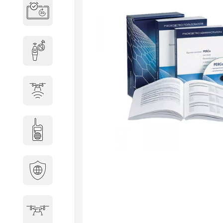
Система бронирования
переговорных
Досмотровое оборудование
Защита от БПЛА
Радиостанции
Кибербезопасность
БПА