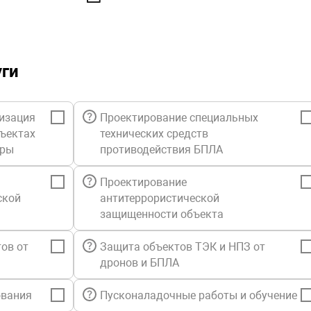
Регистрац
Назначени
Формирова
Модуль SM
уги
SM01 обес
создание с
изация
Проектирование специальных
пожарной 
бъектах
технических средств
Задание р
уры
противодействия БПЛА
различные
Составлен
Проектирование
для постан
ской
антитеррористической
Формирова
защищенности объекта
по распис
ов от
Защита объектов ТЭК и НПЗ от
Модуль SM
дронов и БПЛА
SM02 сост
«Базовое П
ования
Пусконаладочные работы и обучение