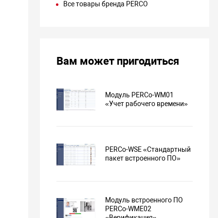
ии.
Все товары бренда PERCO
07 «Учет рабочего времени»
печивает автоматизацию УРВ для расчета заработной
тавляет «Табель УРВ и расчет оплаты труда» в форме № Т-12
Вам может пригодиться
УРВ» в форме № Т-13, регистрирует оправдательные
 ведет журнал отработанного времени с подведением
 расчетный период.
08 «Мониторинг»
Модуль PERCo-WM01
«Учет рабочего времени»
ражает данные о состоянии охраняемого объекта для
нного вмешательства оператора в управление устройствами
рживает:
PERCo-WSE «Стандартный
г тревог, оповещение оператора при регистрации
пакет встроенного ПО»
 событий.
ю событий по заданному параметру для снижения
онной нагрузки на оператора.
Модуль встроенного ПО
еднего зарегистрированного прохода по карте доступа.
PERCo-WME02
архива событий за выделенный период.
«Верификация»