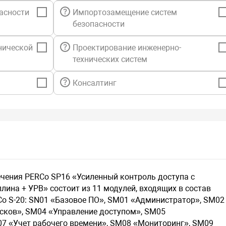
Дополните
асности
Импортозамещение систем
безопасности
Указание 
Внесение 
нической
Проектирование инженерно-
контактном
технических систем
Хранение 
Получение 
Добавлени
Консалтинг
Модуль SM
SM03 состо
Выдачу, в
доступа со
Предостав
чения PERCo SP16 «Усиленный контроль доступа с
Назначени
лина + УРВ» состоит из 11 модулей, входящих в состав
Ввод и сох
средствах.
Co S-20: SN01 «Базовое ПО», SM01 «Администратор», SM02
Составлени
сков», SM04 «Управление доступом», SM05
Назначени
7 «Учет рабочего времени», SM08 «Мониторинг», SM09