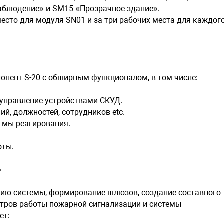
Учет утер
аблюдение» и SM15 «Прозрачное здание».
место для модуля SN01 и за три рабочих места для каждог
Модуль SM
SM04 включ
и четыре р
графиков д
онент S-20 с обширным функционалом, в том числе:
«Временны
«Недельны
управление устройствами СКУД.
«Скользящ
, должностей, сотрудников etc.
«Скользящ
тмы реагирования.
Модуль SM
оты.
SM05 состо
»
отчетов за
ию системы, формирование шлюзов, создание составного
«Время пр
етров работы пожарной сигнализации и системы
«Дисципли
«Местонах
ет: