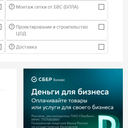
льные возможности:
Монтаж сетки от БВС (БПЛА)
шаблона прав доступа для каждого подразделения.
данных о структуре подразделений: местонахождении,
Проектирование и строительство
 лице, номерах телефонов etc.
ЦОД
данных о документах, изданных на предприятии.
графических данных из файлов, от сканеров и камер.
е фото сотрудников в учетные карточки.
Доставка
03 «Бюро пропусков»
ит из семи разделов и поддерживает:
ременную блокировку, редактирование и изъятие карт
трудников и посетителей.
ление доступа по отпечатку пальца.
е прав доступа в помещения с разделением по времени.
ранение данных о посетителях и их транспортных
е отчета о посетителях предприятия (время, помещение).
е прав постановки и снятия помещений с охраны.