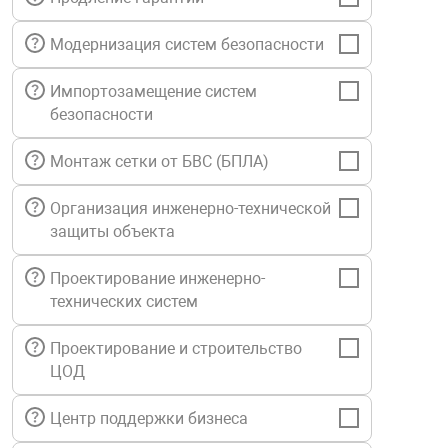
нтроля управления
Модернизация систем безопасности
Импортозамещение систем
ниторинга и аналитики
безопасности
ии объектов
сти
Монтаж сетки от БВС (БПЛА)
Организация инженерно-технической
раны периметра
защиты объекта
ектропитания
Проектирование инженерно-
технических систем
оборудование
Проектирование и строительство
ЦОД
 и экипировка
Центр поддержки бизнеса