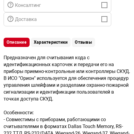
я техника
Консалтинг
Доставка
ые автомобили
защиты информации
Описание
Характеристики
Отзывы
Предназначен для считывания кода с
идентификационных карточек и передачи его на
приборы приемно-контрольные или контроллеры СКУД.
нная техника
В ИСО "Орион" используется для обеспечения процедур
управления шлейфами и разделами охранно-пожарной
сигнализации и идентификации пользователей в
е средства охраны
точках доступа СКУД.
Особенности:
ые ключи
- Совместимы с приборами, работающими со
считывателями в форматах Dallas Touch Memory, RS-
232 ТТЛ, RS-232/DATA, Wiegand-26, Wiegand-37, Wiegand-
жарные сигнализации