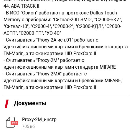
44, ABA TRACK II
- В ИСО "Орион" работают в протоколе Dallas Touch
арная безопасность
Memory с приборами: "Сигнал-20П SMD", "С2000-БКИ",
"Сигнал-10", "С2000-4", "С2000-2", "С2000-КДЛ", "С2000-
АСПТ", "С2000-ПТ", "УО-4С"
ищенное оборудование
- Считыватель "Proxy-2A исп.01" работает с
идентификационными картами и брелоками стандарта
EM-Marin, а также картами HID ProxCard II
питания
- Считыватель "Proxy-2М" работает с
идентификационными картами стандарта MIFARE
повещения
- Считыватель "Proxy-2МА" работает с
идентификационными картами и брелоками MIFARE,
EM-Marin, а также картами HID ProxCard II
Документы
Proxy-2М_инстр
705 кб