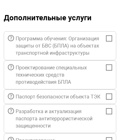
орудование
Прочее оборуд
Оборудования д
взрывозащищё
напряжением 2
Товарные весы
видеонаблюде
Турникеты
пожаротушени
Дополнительные услуги
истическое
Оповещатели с
Стабилизаторы
Торговые весы
ие
Пульты управл
Шлагбаумы
Оборудования д
взрывозащищё
пожаротушени
Программа обучения: Организация
Структурирова
защиты от БВС (БПЛА) на объектах
Фасовочные ве
еское оборудование
Термокожухи
Шлюзовые каб
Оповещатели с
Система
транспортной инфраструктуры
Огнетушители
взрывозащищё
Проектирование специальных
иссионные
Термошкафы
Электронные 
тры
технических средств
Рукава пожарн
Посты взрыво
противодействия БПЛА
овое оборудование
Сигнально-осв
Приборы приём
Паспорт безопасности объекта ТЭК
приборы
взрывозащищё
Разработка и актуализация
ическое оборудование
паспорта антитеррористической
Средства защи
Системы видео
защищенности
дыхания
взрывозащище