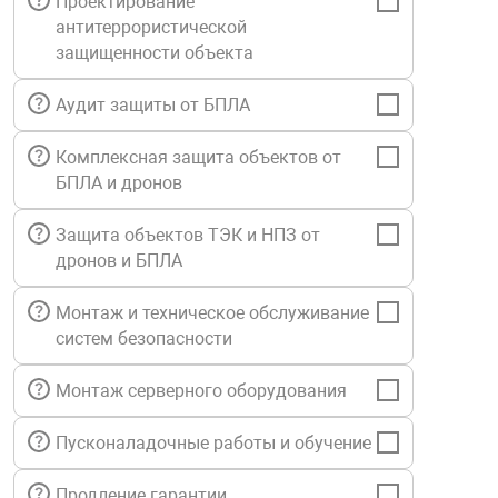
Проектирование
Средства инди
Табло взрыво
антитеррористической
металлоконструкции
защищенности объекта
Стволы пожар
Термошкафы в
Аудит защиты от БПЛА
вные решения
Комплексная защита объектов от
Узлы стыковоч
нная безопасность
БПЛА и дронов
Установки рас
Защита объектов ТЭК и НПЗ от
дронов и БПЛА
Шкафы пожарн
Монтаж и техническое обслуживание
систем безопасности
Щиты пожарны
ные установки
Монтаж серверного оборудования
Пусконаладочные работы и обучение
ное оборудование
Продление гарантии