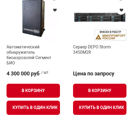
арная безопасность
ищенное оборудование
Автоматический
Сервер DEPO Storm
обнаружитель
3450M2R
питания
биоаэрозолей Сегмент
БИО
повещения
4 300 000 руб
/ шт.
Цена по запросу
В КОРЗИНУ
В КОРЗИНУ
КУПИТЬ В ОДИН КЛИК
КУПИТЬ В ОДИН КЛИК