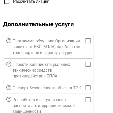
Рассчитать лизинг
орудование
Прочее оборуд
Оборудования д
взрывозащищё
напряжением 2
Товарные весы
видеонаблюде
Турникеты
пожаротушени
истическое
Оповещатели с
Стабилизаторы
Дополнительные услуги
Торговые весы
ие
Пульты управл
Шлагбаумы
Оборудования д
взрывозащищё
пожаротушени
Структурирова
Фасовочные ве
еское оборудование
Термокожухи
Шлюзовые каб
Оповещатели с
Система
Программа обучения: Организация
Огнетушители
взрывозащищё
защиты от БВС (БПЛА) на объектах
транспортной инфраструктуры
иссионные
Термошкафы
Электронные 
тры
Рукава пожарн
Посты взрыво
Проектирование специальных
технических средств
овое оборудование
противодействия БПЛА
Сигнально-осв
Приборы приём
приборы
взрывозащищё
Паспорт безопасности объекта ТЭК
ическое оборудование
Средства защи
Системы видео
Разработка и актуализация
дыхания
взрывозащище
паспорта антитеррористической
защищенности