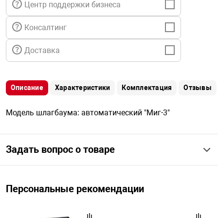
Центр поддержки бизнеса
я техника
Консалтинг
ые автомобили
Доставка
защиты информации
Описание
Характеристики
Комплектация
Отзывы
Модель шлагбаума: автоматический "Миг-3"
нная техника
Задать вопрос о товаре
е средства охраны
ые ключи
Персональные рекомендации
жарные сигнализации