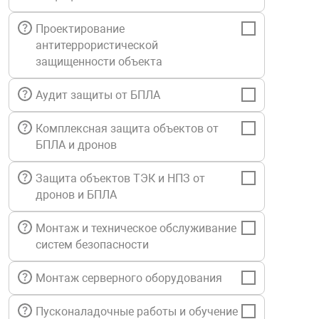
Средства инди
Табло взрыво
металлоконструкции
Проектирование
антитеррористической
Стволы пожар
Термошкафы в
защищенности объекта
вные решения
Аудит защиты от БПЛА
Узлы стыковоч
нная безопасность
Комплексная защита объектов от
БПЛА и дронов
Установки рас
Защита объектов ТЭК и НПЗ от
Шкафы пожарн
дронов и БПЛА
Монтаж и техническое обслуживание
Щиты пожарны
систем безопасности
ные установки
Монтаж серверного оборудования
ное оборудование
Пусконаладочные работы и обучение