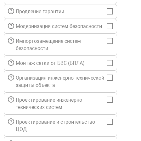
нтроля управления
Продление гарантии
Модернизация систем безопасности
ниторинга и аналитики
ии объектов
Импортозамещение систем
сти
безопасности
Монтаж сетки от БВС (БПЛА)
раны периметра
Организация инженерно-технической
защиты объекта
ектропитания
Проектирование инженерно-
оборудование
технических систем
Проектирование и строительство
 и экипировка
ЦОД