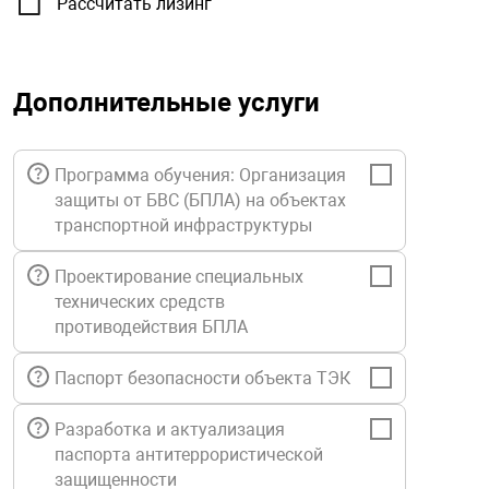
Рассчитать лизинг
орудование
Прочее оборуд
Оборудования д
взрывозащищё
напряжением 2
Товарные весы
видеонаблюде
Турникеты
пожаротушени
истическое
Оповещатели с
Стабилизаторы
Дополнительные услуги
Торговые весы
ие
Пульты управл
Шлагбаумы
Оборудования д
взрывозащищё
пожаротушени
Структурирова
Фасовочные ве
еское оборудование
Термокожухи
Шлюзовые каб
Оповещатели с
Система
Программа обучения: Организация
Огнетушители
взрывозащищё
защиты от БВС (БПЛА) на объектах
транспортной инфраструктуры
иссионные
Термошкафы
Электронные 
тры
Рукава пожарн
Посты взрыво
Проектирование специальных
технических средств
противодействия БПЛА
овое оборудование
Сигнально-осв
Приборы приём
приборы
взрывозащищё
Паспорт безопасности объекта ТЭК
ическое оборудование
Средства защи
Системы видео
Разработка и актуализация
дыхания
взрывозащище
паспорта антитеррористической
защищенности