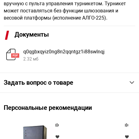
вручную с пульта управления турникетом. Турникет
может поставляться без функции шлюзования и
весовой платформы (исполнение АЛГО-225).
арная безопасность
Документы
ищенное оборудование
q0qgbxqyiz0ng8n2qqntgz1i88swlnqj
питания
2.32 мб
повещения
Задать вопрос о товаре
Персональные рекомендации