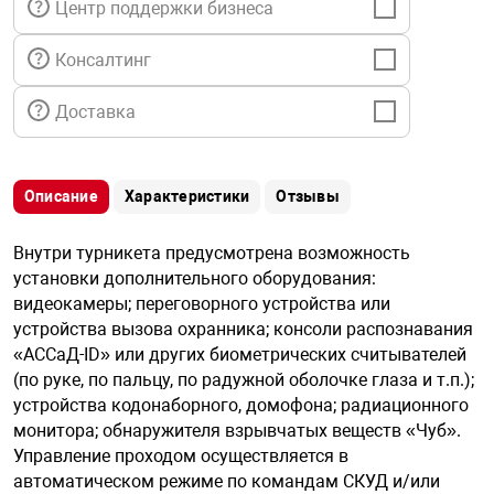
Центр поддержки бизнеса
я техника
Консалтинг
ые автомобили
Доставка
защиты информации
Описание
Характеристики
Отзывы
Внутри турникета предусмотрена возможность
установки дополнительного оборудования:
нная техника
видеокамеры; переговорного устройства или
устройства вызова охранника; консоли распознавания
«АССаД-ID» или других биометрических считывателей
е средства охраны
(по руке, по пальцу, по радужной оболочке глаза и т.п.);
устройства кодонаборного, домофона; радиационного
ые ключи
монитора; обнаружителя взрывчатых веществ «Чуб».
Управление проходом осуществляется в
автоматическом режиме по командам СКУД и/или
жарные сигнализации