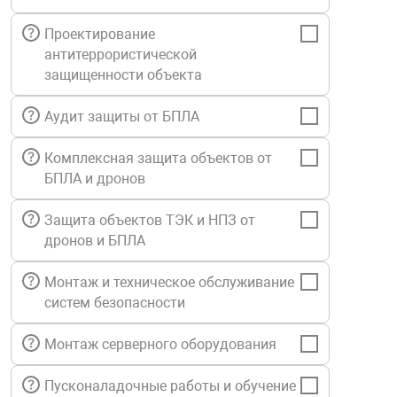
Средства инди
Табло взрыво
Проектирование
металлоконструкции
антитеррористической
Стволы пожар
Термошкафы в
защищенности объекта
вные решения
Аудит защиты от БПЛА
Узлы стыковоч
нная безопасность
Комплексная защита объектов от
БПЛА и дронов
Установки рас
Защита объектов ТЭК и НПЗ от
Шкафы пожарн
дронов и БПЛА
Монтаж и техническое обслуживание
Щиты пожарны
систем безопасности
ные установки
Монтаж серверного оборудования
ное оборудование
Пусконаладочные работы и обучение