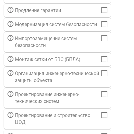
нтроля управления
Продление гарантии
Модернизация систем безопасности
ниторинга и аналитики
Импортозамещение систем
ии объектов
сти
безопасности
Монтаж сетки от БВС (БПЛА)
раны периметра
Организация инженерно-технической
защиты объекта
ектропитания
Проектирование инженерно-
оборудование
технических систем
Проектирование и строительство
 и экипировка
ЦОД